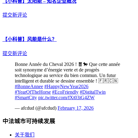
【小科普】太阳能 – 知名企业概况
提交新评论
【小科普】风能是什么？
提交新评论
Bonne Année du Cheval 2026 ! 🧧🐎 Que cette année
soit synonyme d’énergie verte et de progrès
technologique au service du bien commun. Un futur
intelligent et durable se dessine ensemble ! 🇫🇷🇨🇳
#BonneAnnee
#HappyNewYear2026
#YearOfTheHorse
#EcoFriendly
#DigitalTwin
#SmartCity
pic.twitter.com/fXt03iG4ZW
— afcdud (@afcdud)
February 17, 2026
中法城市可持续发展
关于我们