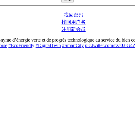
找回密码
找回用户名
注册新会员
me d’énergie verte et de progrès technologique au service du bien com
orse
#EcoFriendly
#DigitalTwin
#SmartCity
pic.twitter.com/fXt03iG