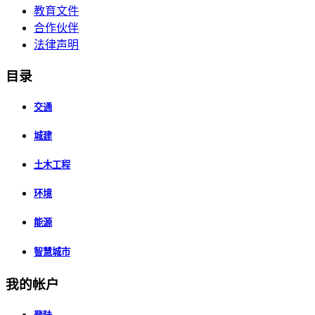
教育文件
合作伙伴
法律声明
目录
交通
城建
土木工程
环境
能源
智慧城市
我的帐户