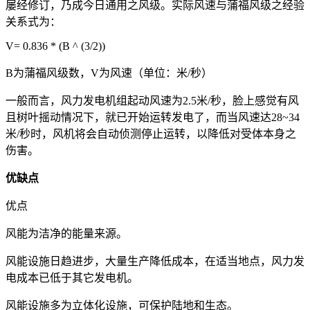
屡经修订，乃成今日通用之风级。实际风速与蒲福风级之经验
关系式为：
V= 0.836 * (B ^ (3/2))
B
为蒲福风级数，
V
为风速（单位：米
/
秒）
一般而言，风力发电机组起动风速为
2.5
米
/
秒，脸上感觉有风
且树叶摇动情况下，就已开始运转发电了，而当风速达
28~34
米
/
秒时，风机将会自动侦测停止运转，以降低对受体本身之
伤害。
优缺点
优点
风能为洁净的能量来源。
风能设施日趋进步，大量生产降低成本，在适当地点，风力发
电成本已低于其它发电机。
风能设施多为立体化设施，可保护陆地和生态。