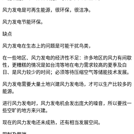
风力发电是可再生能源，很环保，很洁净。
风力发电节能环保。
缺点
风力发电在生态上的问题是可能干扰鸟类，
在一些地区、风力发电的经济性不足：许多地区的风力有间歇
性，更糟糕的情况是如台湾等地在电力需求较高的夏季及白
日、是风力较少的时间；必须等待压缩空气等储能技术发展。
风力发电需要大量土地兴建风力发电场，才可以生产比较多的
能源。
进行风力发电时，风力发电机会发出庞大的噪音，所以要找一
些空旷的地方来兴建。
现在的风力发电还未成熟，还有相当发展空间。