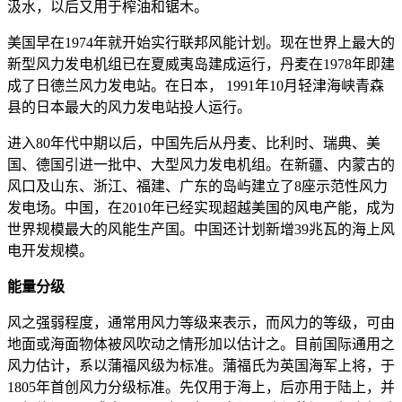
汲水，以后又用于榨油和锯木。
美国早在
1974
年就开始实行联邦风能计划。现在世界上最大的
新型风力发电机组已在夏威夷岛建成运行，丹麦在
1978
年即建
成了日德兰风力发电站。在日本，
1991
年
10
月轻津海峡青森
县的日本最大的风力发电站投人运行。
进入
80
年代中期以后，中国先后从丹麦、比利时、瑞典、美
国、德国引进一批中、大型风力发电机组。在新疆、内蒙古的
风口及山东、浙江、福建、广东的岛屿建立了
8
座示范性风力
发电场。中国，在
2010
年已经实现超越美国的风电产能，成为
世界规模最大的风能生产国。中国还计划新增
39
兆瓦的海上风
电开发规模。
能量分级
风之强弱程度，通常用风力等级来表示，而风力的等级，可由
地面或海面物体被风吹动之情形加以估计之。目前国际通用之
风力估计，系以蒲福风级为标准。蒲福氏为英国海军上将，于
1805
年首创风力分级标准。先仅用于海上，后亦用于陆上，并