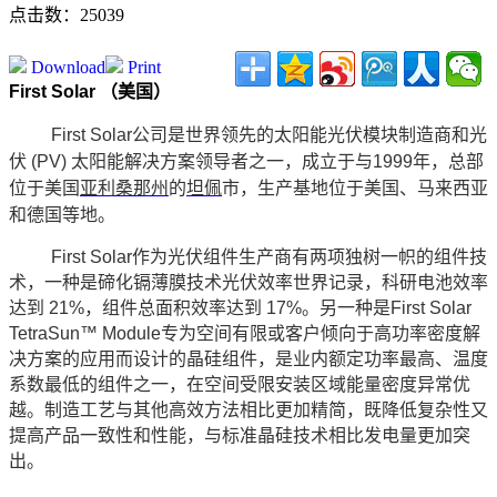
点击数：25039
Download
Print
First Solar
（美国）
First Solar
公司是世界领先的太阳能光伏模块制造商和光
伏
(PV)
太阳能解决方案领导者之一
，
成立于与
1999
年
，
总部
位于美国
亚利桑那州
的
坦佩
市
，
生产基地位于美国、马来西亚
和德国等地。
First Solar
作为
光伏组件生产商
有两项独树一帜的组件技
术，一种是碲化镉薄膜技术光伏效率世界记录，科研电池效率
达到
21%
，组件总面积效率达到
17%
。另一种是
First Solar
TetraSun™ Module
专为空间有限或客户倾向于高功率密度解
决方案的应用而设计的晶硅组件，是业内额定功率最高、温度
系数最低的组件之一，在空间受限安装区域能量密度异常优
越。制造工艺与其他高效方法相比更加精简，既降低复杂性又
提高产品一致性和性能，与标准晶硅技术相比发电量更加突
出。