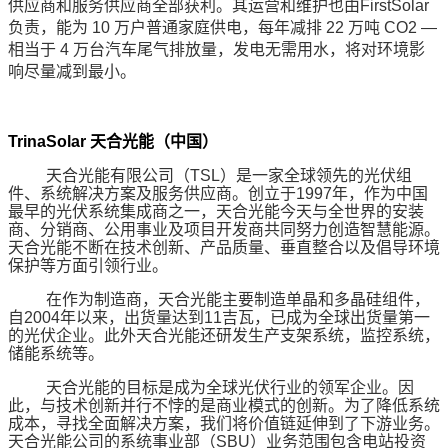
供应商和服务供应商全部获利。其运营和维护也由
FirstSolar
负责，能为
10
万户普通家庭供电，每年减排
22
万吨
CO2 —
相当于
4
万台汽车尾气排放量，发电无需用水，将对环境影
响尽量减到最小。
TrinaSolar
天合光能
（中国）
天合光能有限公司
（
TSL
）
是一家全球领先的光伏组
件、系统解决方案及服务供应商。创立于
1997
年，作为中国
最早的光伏系统集成商之一，天合光能今天与全世界的安装
商、分销商、公用事业及项目开发商共同努力创造智慧能源。
天合光能不断在技术创新、产品质量、垂直整合以及倡导环境
保护等方面引领行业。
在作为制造商，天合光能主要制造单晶和多晶硅组件，
自
2004
年以来，出货量达到
11
吉瓦，已成为全球出货量第一
的光伏企业。此外天合光能还研发生产支架系统，监控系统，
储能系统等。
天合光能的目标是成为全球光伏行业的领军企业。因
此，与技术创新并行不悖的是商业模式的创新。为了降低系统
成本，寻找全面解决方案，我们将价值链延伸到了下游业务。
天合光能公司的系统事业部（
SBU
）业务范围包含电站投资