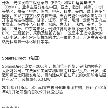
开发、光伏发电工程总承包（
EPC
）和售后运营与维护
（
O&M
）。业务主要分布在中国、亚太、欧洲、美洲、非洲
等地区，覆盖了中国、英国、中东、日本、美国、瑞士等多个
国家，实现了跨文化交流和管理。
天
合光能公司地面电站项目
开发区域遍布西藏、甘肃、江苏、新疆、常州、云南等国内主
要省市。在国外也有日本、希腊、意大利、法国、美国、英
国、西班牙、中东等市场。例如江苏射阳滩涂光伏发电站的
EPC
（工程设计、采购及建设安装），这是中国迄今最大的
光伏电站。还有常州新机场的建筑一体化项目，京沪高铁常州
站光伏建筑一体化项目等等。
SolaireDirect
（法国）
SolaireDirect
成立于
2006
年
，总部位于巴黎，是法国领先的
太阳能公司，在法国和美国智利印度南非等地投资、开发、建
造和运营太阳能发电站，目前建成和正在开发的太阳能电站园
区有
57
个，装机量
486,3 MW
。
2015
年
7
月
SolaireDirect
宣布被
ENGIE
集团并购，停止了
2015
年
4
月开始筹备的首次公开募股进程。