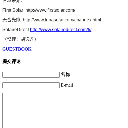
信息来源：
First Solar
http://www.firstsolar.com/
天合光能
http://www.trinasolar.com/cn/index.html
SolaireDirect
http://www.solairedirect.com/fr/
（整理：胡逸凡）
GUESTBOOK
提交评论
名称
E-mail