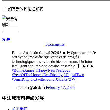
如有新的评论通知我
刷新
发送
JComments
Bonne Année du Cheval 2026 ! 🧧🐎 Que cette année
soit synonyme d’énergie verte et de progrès
technologique au service du bien commun. Un futur
intelligent et durable se dessine ensemble ! 🇫🇷🇨🇳
#BonneAnnee
#HappyNewYear2026
#YearOfTheHorse
#EcoFriendly
#DigitalTwin
#SmartCity
pic.twitter.com/fXt03iG4ZW
— afcdud (@afcdud)
February 17, 2026
中法城市可持续发展
关于我们