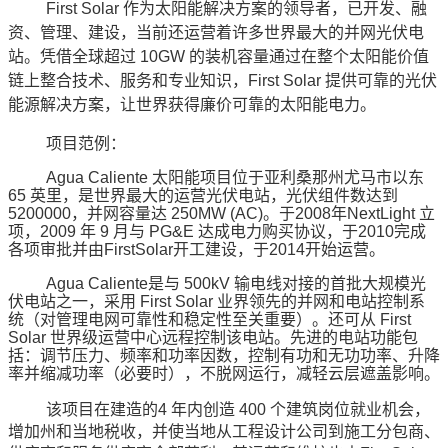
First Solar
作为太阳能解决方案的领导者，已开发、融
资、管理、建设，当前还运营着许多世界最大的并网光伏电
站。
凭借全球超过
10GW
的装机容量
通过在整个太阳能价值
链上整合技术、服务和专业知识，
First Solar
提供可靠的光伏
能源解决方案，让世界获得廉价可靠的太阳能电力。
项目范例：
Agua Caliente
太阳能项目位于亚利桑那州尤马市以东
65
英里，是世界最大的运营光伏电站，光伏组件数达到
5200000
，并网容量达
250MW (AC)
。于
2008
年
NextLight
立
项，
2009
年
9
月与
PG&E
达成电力购买协议，于
2010
完成
各项审批并由
FirstSolar
开工建设，于
2014
开始运营。
Agua Caliente
是
与
500kV
输电线对接的首批大规模光
伏电站之一
，
采用
First Solar
业界领先的并网和电站控制系
统
（
对管理电网可靠性和稳定性至关重要
）
。还可从
First
Solar
世界级运营中心远程控制该电站。先进的电站功能包
括：调节压力、频率和功率因数，控制有功和无功功率、升降
率并缩减功率（必要时），不脱网运行，减轻云层遮盖影响。
该项目在建造的
4
年内创造
400
个建筑岗位就业机会，
增加州和当地税收，并使当地从工程设计公司到施工分包商、