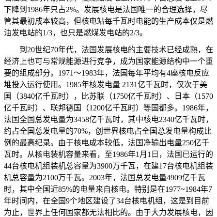
下降到
1986
年只占
2%
。发展核电是法国唯一的合理选择，尽
管其最初成本较高，但核电站每千瓦时电能的生产成本仅是燃
油发电站的
1/3
，也只是燃煤发电站的
2/3
。
到
20
世纪
70
年代，法国发展核电的主要技术已经成熟，在
经济上也可与常规能源进行竞争，成为国家能源结构中一个重
要的组成部分。
1971
～
1983
年，法国每年平均有
4
座核电反应
堆投入运行使用。
1985
年核发电量
2131
亿千瓦时，仅次于美
国（
3840
亿千瓦时），比苏联（
1750
亿千瓦时）、日本（
1570
亿千瓦时）、联邦德国（
1200
亿千瓦时）等国都多。
1986
年，
法国全国总发电量为
3458
亿千瓦时，其中核电
2340
亿千瓦时，
约占全国总发电量的
70%
，创世界核电占全国总发电量构成比
例的最高纪录。由于核电成本较低，法国净输出电量
250
亿千
瓦时。从核电装机容量来看，至
1986
年
1
月
1
日，法国已运行的
44
台核电机组装机总容量为
3900
万千瓦，在建
17
台核电机组装
机总容量为
2100
万千瓦。
2003
年，法国总发电量
4909
亿千瓦
时，其中全国近
85%
的电量来自核电。特别是在
1977~1984
年
7
年时间内，在全国
9
个地区建设了
34
台核电机组，这是到目前
为止，世界上任何国家都无法相比的。由于大力发展核电，因