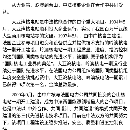
从大亚湾、岭澳到台山，中法核能企业在合作中共同受
益。
大亚湾核电站是中法核能合作的首个重大项目。
1994
年
5
月，大亚湾核电站顺利投入商业运行，实现了我国百万千瓦级
大型商用核电站零的突破。
1997
年
5
月，由中广核自主建设、
法国企业参与项目融资和设备供应并提供技术支持的岭澳核电
站一期开工建设。岭澳核电站一期工程质量、进度、投资控制
均达到国际同类核电站的先进水平，被国际原子能机构评为
“国际核电工业界的典范”。大亚湾核电、岭澳核电一期运行业
绩处于国际先进水平，在法国电力公司组织的国际同类型机组
年度安全业绩挑战赛中，大亚湾核电站、岭澳核电站一期累计
已获得
29
项次第一名，金牌总数最多。
2009
年
9
月，由中广核与法国电力公司共同投资的台山核
电站一期开工建设，成为中法两国能源领域最大的合作项目，
也是中法以“中外合作、共同设计、共同建设”的模式共同开发
建设的第三代先进核电技术项目。目前在中法双方的共同努力
下，该项目工程建设正稳步推进，安全、质量和进度控制良
好。