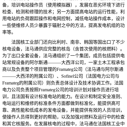
备，培训电站操作员（使用模拟器），发展在恶劣环境下进行
检查、检测和修理的技术；另一方面提高电站的运行性能，利
用电站的负荷跟踪操作和电网控制，减低电站操作成本，设计
一些使维修人员少暴露于辐射之中的方法，提高发电机组的功
率等。
法国核工业部门还向比利时、南非、韩国等国出口了不少
核电设备，法马通供应完整的核岛（含首次使用的核燃料）。
为了出口全套设备，法马通组织了一个集团，成员包括提供电
站常规设备的阿尔斯通———大西洋公司，一家土木工程承包
商以及负责整个项目管理的
Framateg
公司（法马通与阿尔斯通
———大西洋的附属公司）、
Sofinel
公司（法国电力公司与
Framateg
的附属公司）则负责总体设计及技术协调工作。法国
电力公司负责按照
Framateg
公司的培训计划对操作员进行培
训，且法国有设计标准电站的能力。在设计和制定安全准则、
电站运行和维修的标准条件方面都做到标准化，能提供高可
靠、高性能和低成本的发电设备，并能提供有效的人员培训，
使操作人员得到更好的帮助，以及加强对燃料及运行中的检查
和其它核服务。在发展核电的过程中，法马通在法国核工业中