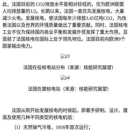
此，法国目前的
CO2
排放水平是相对较低的，仅为欧洲联盟
人均排放量的
1/2
。长期以来，法国一直优先发展核电，大量
减少火电。发展核电，使法国每年少排放
3.45
亿吨
CO2
，为改
善法国以及世界的环境质量做出了重要贡献。同时，法国核电
工业不仅为保持国内商业平衡和发展外贸发挥了重大作用，且
造就了法国核电在国际上处于领先地位。法国目前向欧洲
9
个
国家输出电力。
法国在役核电站分布（来源：核能研究展望）
法国在建核电站（来源：核能研究展望）
法国从刚开始发展核电的时候起，即着手研制、设计、建
造及使用几种不同类型的核电机组：
（
1
）天然铀气冷堆，
1956
年首次运行；