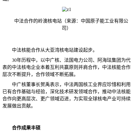
中法合作的岭澳核电站（来源：中国原子能工业有限公
司）
中法核能合作从大亚湾核电站建设起步。
30
年历程中，以中广核、法国电力公司、阿海珐集团为代
表的中法核电企业本着互利共赢原则并肩合作，中法核能合作
层次不断提升，合作领域不断拓展。
中广核董事长贺禹表示，中法两国核工业界应珍惜和利用
已有合作基础与经验，深化技术研发领域合作，推动中法核能
合作向更高层次、更广领域迈进，为实现全球核电产业可持续
发展做出贡献。
合作成果丰硕