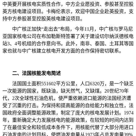
中英要开展核电实质性合作，中方企业愿投资、参股甚至控股
英方核电建设项目。卡梅伦表示，欢迎中国企业赴英投资，支
持中方参股甚至控股英核电建设项目。
中广核正加快“走出去”布局，今年
11
月，中广核与罗马尼
亚国家核电公司在布加勒斯特签署了关于建设切尔纳沃德核电
站
3
、
4
号机组的合作意向书。此外，南非、泰国、土耳其等国
家也就与中广核建立核电开发方面的合作保持密切联系。
二、法国核能发电简述
法国国土面积
551602
平方公里，人口
6320
万，是一个缺乏
一次能源的国家，既缺油，缺天然气，又缺煤。
20
世纪
70
年
代，
2
次全球性石油危机，使严重依赖进口能源的法国经济遭
受了沉重的打击。为保持和提高能源的自给能力和独立性，法
国政府全面调整能源政策，制定了庞大的核电发展计划。
1974
年，重新确定大力发展核电的能源政策，在较短的时间内达到
了在最佳安全和较低成本条件下，用核能代替了大部分用进口
石油发电的计划目标，使燃油发电量从
1973
年占总发电量
39%