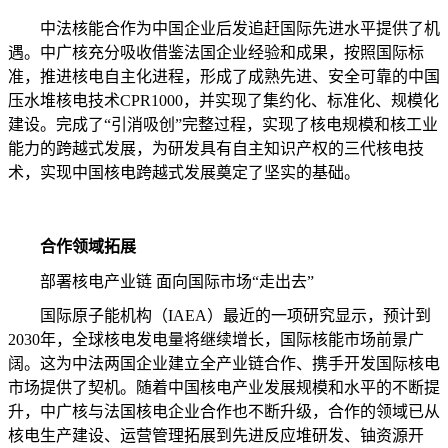
中法核能合作为中国企业后发追赶国际先进水平提供了机
遇。中广核充分吸收借鉴法国企业经验和成果，按照国际标
准，推进核电自主化进程，形成了成熟先进、安全可靠的中国
压水堆核电技术
CPR1000
，并实现了集约化、标准化、规模化
建设。完成了“引消吸创”完整过程，实现了核电规模和核工业
能力的跨越式发展，为研发具有自主知识产权的三代核电技
术，实现中国核电跨越式发展奠定了坚实的基础。
合作领域拓展
部署核电产业链
面向国际市场“走出去”
国际原子能机构（
IAEA
）最近的一项研究显示，预计到
2030
年，全球核电发电量将继续增长，国际核能市场前景广
阔。这为中法两国企业建立全产业链合作、携手开发国际核电
市场提供了契机。随着中国核电产业发展规模和水平的不断提
升，中广核与法国核电企业合作也不断升级，合作的领域已从
核电生产建设、运营管理拓展到先进反应堆研发、铀资源开