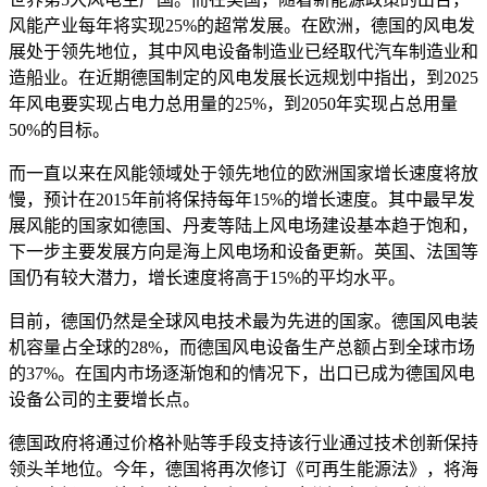
风能产业每年将实现
25%
的超常发展。在欧洲，德国的风电发
展处于领先地位，其中风电设备制造业已经取代汽车制造业和
造船业。在近期德国制定的风电发展长远规划中指出，到
2025
年风电要实现占电力总用量的
25%
，到
2050
年实现占总用量
50%
的目标。
而一直以来在风能领域处于领先地位的欧洲国家增长速度将放
慢，预计在
2015
年前将保持每年
15%
的增长速度。其中最早发
展风能的国家如德国、丹麦等陆上风电场建设基本趋于饱和，
下一步主要发展方向是海上风电场和设备更新。英国、法国等
国仍有较大潜力，增长速度将高于
15%
的平均水平。
目前，德国仍然是全球风电技术最为先进的国家。德国风电装
机容量占全球的
28%
，而德国风电设备生产总额占到全球市场
的
37%
。在国内市场逐渐饱和的情况下，出口已成为德国风电
设备公司的主要增长点。
德国政府将通过价格补贴等手段支持该行业通过技术创新保持
领头羊地位。今年，德国将再次修订《可再生能源法》，将海