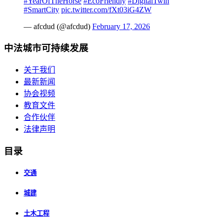
#YearOfTheHorse
#EcoFriendly
#DigitalTwin
#SmartCity
pic.twitter.com/fXt03iG4ZW
— afcdud (@afcdud)
February 17, 2026
中法城市可持续发展
关于我们
最新新闻
协会视频
教育文件
合作伙伴
法律声明
目录
交通
城建
土木工程