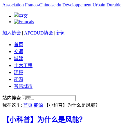
Association Franco-Chinoise du Développement Urbain Durable
加入协会
|
AFCDUD协会
|
新闻
首页
交通
城建
土木工程
环境
能源
智慧城市
站内搜索
我在这里:
首页
能源
【小科普】为什么是风能？
【小科普】为什么是风能？