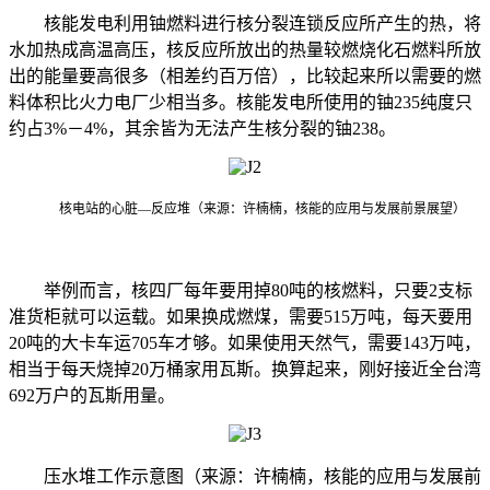
核能发电利用铀燃料进行核分裂连锁反应所产生的热，将
水加热成高温高压，核反应所放出的热量较燃烧化石燃料所放
出的能量要高很多（相差约百万倍），比较起来所以需要的燃
料体积比火力电厂少相当多。核能发电所使用的铀
235
纯度只
约占
3%
－
4%
，其余皆为无法产生核分裂的铀
238
。
核电站的心脏—反应堆（来源：许楠楠，核能的应用与发展前景展望）
举例而言，核四厂每年要用掉
80
吨的核燃料，只要
2
支标
准货柜就可以运载。如果换成燃煤，需要
515
万吨，每天要用
20
吨的大卡车运
705
车才够。如果使用天然气，需要
143
万吨，
相当于每天烧掉
20
万桶家用瓦斯。换算起来，刚好接近全台湾
692
万户的瓦斯用量。
压水堆工作示意图（来源：许楠楠，核能的应用与发展前