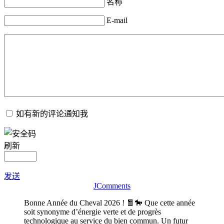
名称
E-mail
如有新的评论通知我
刷新
发送
JComments
Bonne Année du Cheval 2026 ! 🧧🐎 Que cette année
soit synonyme d’énergie verte et de progrès
technologique au service du bien commun. Un futur