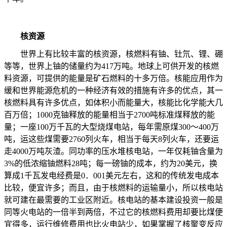
核资源
世界上有比较丰富的核资源，核燃料有铀、钍氘、锂、硼
等等，世界上铀的储量约为
417
万吨。地球上可供开发的核燃
料资源，可提供的能量是矿石燃料的十多万倍。核能应用作为
缓和世界能源危机的一种经济有效的措施有许多的优点，其一
核燃料具有许多优点，如体积小而能量大，核能比化学能大几
百万倍；
1000
克铀释放的能量相当于
2700
吨标准煤释放的能
量；一座
100
万千瓦的大型烧煤电站，每年需原煤
300
～
400
万
吨，运这些煤需要
2760
列火车，相当于每天
8
列火车，还要运
走
4000
万吨灰渣。同功率的压水堆核电站，一年仅耗铀含量为
3%
的低浓缩铀燃料
28
吨；每一磅铀的成本，约为
20
美元，换
算成
1
千瓦发电经费是
0
．
001
美元左右，这和的传统发电成本
比较，便宜许多；而且，由于核燃料的运输量小，所以核电站
就可建在最需要的工业区附近。核电站的基本建设投资一般是
同等火电站的一倍半到两倍，不过它的核燃料费用却要比煤便
宜得多，运行维修费用也比火电站少，如果掌握了核聚变反应