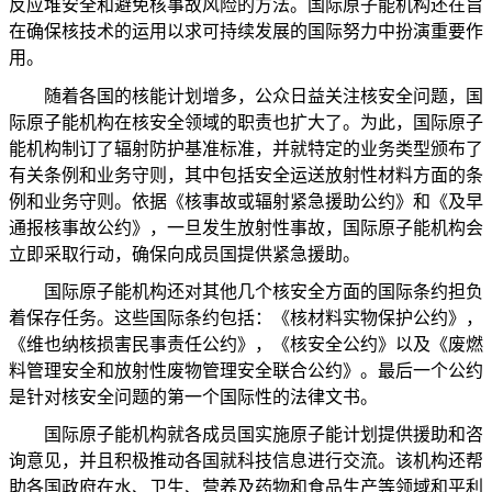
反应堆安全和避免核事故风险的方法。国际原子能机构还在旨
在确保核技术的运用以求可持续发展的国际努力中扮演重要作
用。
随着各国的核能计划增多，公众日益关注核安全问题，国
际原子能机构在核安全领域的职责也扩大了。为此，国际原子
能机构制订了辐射防护基准标准，并就特定的业务类型颁布了
有关条例和业务守则，其中包括安全运送放射性材料方面的条
例和业务守则。依据《核事故或辐射紧急援助公约》和《及早
通报核事故公约》，一旦发生放射性事故，国际原子能机构会
立即采取行动，确保向成员国提供紧急援助。
国际原子能机构还对其他几个核安全方面的国际条约担负
着保存任务。这些国际条约包括：《核材料实物保护公约》，
《维也纳核损害民事责任公约》，《核安全公约》以及《废燃
料管理安全和放射性废物管理安全联合公约》。最后一个公约
是针对核安全问题的第一个国际性的法律文书。
国际原子能机构就各成员国实施原子能计划提供援助和咨
询意见，并且积极推动各国就科技信息进行交流。该机构还帮
助各国政府在水、卫生、营养及药物和食品生产等领域和平利