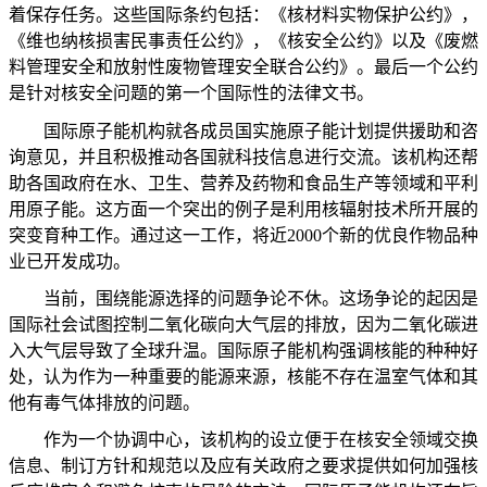
着保存任务。这些国际条约包括：《核材料实物保护公约》，
《维也纳核损害民事责任公约》，《核安全公约》以及《废燃
料管理安全和放射性废物管理安全联合公约》。最后一个公约
是针对核安全问题的第一个国际性的法律文书。
国际原子能机构就各成员国实施原子能计划提供援助和咨
询意见，并且积极推动各国就科技信息进行交流。该机构还帮
助各国政府在水、卫生、营养及药物和食品生产等领域和平利
用原子能。这方面一个突出的例子是利用核辐射技术所开展的
突变育种工作。通过这一工作，将近
2000
个新的优良作物品种
业已开发成功。
当前，围绕能源选择的问题争论不休。这场争论的起因是
国际社会试图控制二氧化碳向大气层的排放，因为二氧化碳进
入大气层导致了全球升温。国际原子能机构强调核能的种种好
处，认为作为一种重要的能源来源，核能不存在温室气体和其
他有毒气体排放的问题。
作为一个协调中心，该机构的设立便于在核安全领域交换
信息、制订方针和规范以及应有关政府之要求提供如何加强核