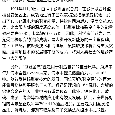
1991
年
11
月
9
日，由
14
个欧洲国家合资，在欧洲联合环型
核裂变装置上，成功地进行了首次氘
-
氚受控核聚变试验，发
出了
1
．
8
兆瓦电力的聚变能量，持续时间为
2
秒，温度高达
3
亿
度，比太阳内部的温度还高
20
倍。核聚变比核裂变产生的能量
效应要高
600
倍，比煤高
1000
万倍。因此，科学家们认为，氘
-
氚受控核聚变的试验成功，是人类开发新能源的一个里程碑。
在下个世纪，核聚变技术和海洋氘、氚提取技术将会有重大突
破。这两项技术的发展和不断的成熟，将对人类社会的进步产
生重大的影响。
另外，“能源金属”锂是用于制造氢弹的重要原料。海洋中
11
每升海水含锂
15
～
20
毫克，海水中锂总储量约为
2
．
5
×
10
吨。随着受控核聚变技术的发展，同位素锂
6
聚变释放的巨大
能量最终将和平服务于人类。锂还是理想的电池原料，含锂的
铝镍合金在航天工业中占有重要位置。此外，锂在化工、玻
璃、电子、陶瓷等领域的应用也有较大发展。因此，全世界对
锂的需求量正以每年
7%
～
11%
速度增加。主要是采用蒸发结
晶法、沉淀法、溶剂萃取法及离子交换法从卤水中提取锂。