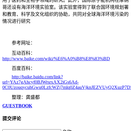
用于医药和生物学领域的研究。此外，国际原子能机构在摩纳
哥还设有海洋环境实验室。该实验室得到了联合国环境规划署
和教育、科学及文化组织的协助，共同对全球海洋环境污染的
情况进行研究
参考网址：
互动百科：
http://www.baike.com/wiki/%E6%A0%B8%E8%83%BD
百度百科：
http://baike.baidu.com/link?
url=YAz7gAhcyf0BJWrsrxAX2iGs6Ad-
0C0UzouqycuhGwu0LzfcWZj7mlq0Z4auVjknJEZVUyQ2XuzP7
整理：龚盛都
GUESTBOOK
提交评论