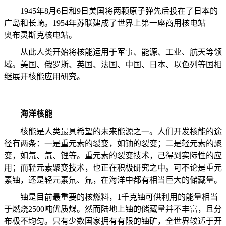
1945
年
8
月
6
日和
9
日美国将两颗原子弹先后投在了日本的
广岛和长崎。
1954
年苏联建成了世界上第一座商用核电站——
奥布灵斯克核电站。
从此人类开始将核能运用于军事、能源、工业、航天等领
域。美国、俄罗斯、英国、法国、中国、日本、以色列等国相
继展开核能应用研究。
海洋核能
核能是人类最具希望的未来能源之一。人们开发核能的途
径有两条：一是重元素的裂变，如铀的裂变；二是轻元素的聚
变，如氘、氚、锂等。重元素的裂变技术，己得到实际性的应
用；而轻元素聚变技术，也正在积极研究之中。可不论是重元
素铀，还是轻元素氘、氚，在海洋中都有相当巨大的储藏量。
铀是目前最重要的核燃料，
1
千克铀可供利用的能量相当
于燃烧
2500
吨优质煤。然而陆地上铀的储藏量并不丰富，且分
布极不均匀。只有少数国家拥有有限的铀矿，全世界较适于开