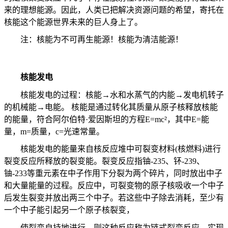
来的理想能源。因此，人类已把解决资源问题的希望，寄托在
核能这个能源世界未来的巨人身上了。
注：核能为不可再生能源！核能为清洁能源！
核能发电
核能发电的过程：核能→水和水蒸气的内能→发电机转子
的机械能→电能。
核能是通过转化其质量从原子核释放核能
的能量，符合阿尔伯特·爱因斯坦的方程
E=mc
²，其中
E=
能
量，
m=
质量，
c=
光速常量。
核能发电的能量来自核反应堆中可裂变材料
(
核燃料
)
进行
裂变反应所释放的裂变能。裂变反应指铀
-235
、钚
-239
、
铀
-233
等重元素在中子作用下分裂为两个碎片，同时放出中子
和大量能量的过程。反应中，可裂变物的原子核吸收一个中子
后发生裂变并放出两三个中子。若这些中子除去消耗，至少有
一个中子能引起另一个原子核裂变，
使裂变自持地进行，则这种反应称为链式裂变反应。实现