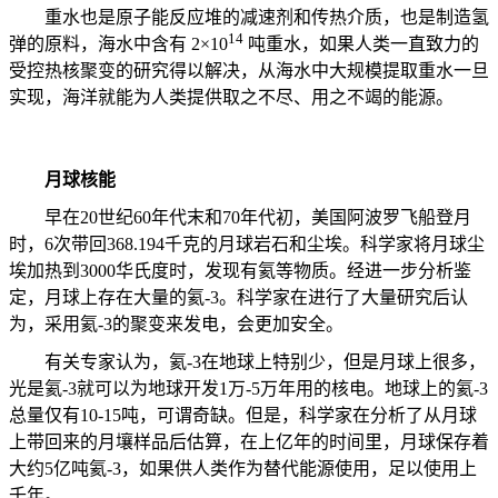
重水也是原子能反应堆的减速剂和传热介质，也是制造氢
14
弹的原料，海水中含有
2
×
10
吨重水，如果人类一直致力的
受控热核聚变的研究得以解决，从海水中大规模提取重水一旦
实现，海洋就能为人类提供取之不尽、用之不竭的能源。
月球核能
早在
20
世纪
60
年代末和
70
年代初，美国阿波罗飞船登月
时，
6
次带回
368.194
千克的月球岩石和尘埃。科学家将月球尘
埃加热到
3000
华氏度时，发现有氦等物质。经进一步分析鉴
定，月球上存在大量的氦
-3
。科学家在进行了大量研究后认
为，采用氦
-3
的聚变来发电，会更加安全。
有关专家认为，氦
-3
在地球上特别少，但是月球上很多，
光是氦
-3
就可以为地球开发
1
万
-5
万年用的核电。地球上的氦
-3
总量仅有
10-15
吨，可谓奇缺。但是，科学家在分析了从月球
上带回来的月壤样品后估算，在上亿年的时间里，月球保存着
大约
5
亿吨氦
-3
，如果供人类作为替代能源使用，足以使用上
千年。