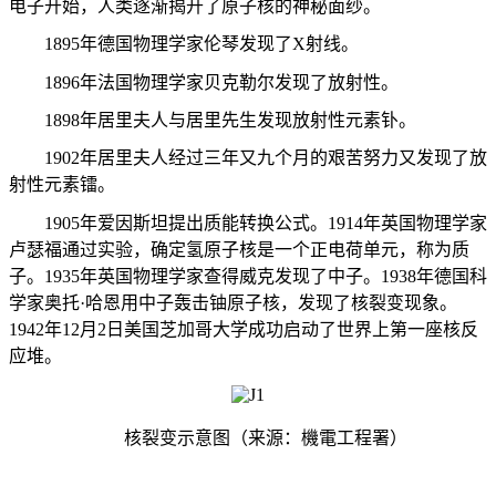
电子开始，人类逐渐揭开了原子核的神秘面纱。
1895
年德国物理学家伦琴发现了
X
射线。
1896
年法国物理学家贝克勒尔发现了放射性。
1898
年居里夫人与居里先生发现放射性元素钋。
1902
年居里夫人经过三年又九个月的艰苦努力又发现了放
射性元素镭。
1905
年爱因斯坦提出质能转换公式。
1914
年英国物理学家
卢瑟福通过实验，确定氢原子核是一个正电荷单元，称为质
子。
1935
年英国物理学家查得威克发现了中子。
1938
年德国科
学家奥托·哈恩用中子轰击铀原子核，发现了核裂变现象。
1942
年
12
月
2
日美国芝加哥大学成功启动了世界上第一座核反
应堆。
核裂变示意图（来源：機電工程署）