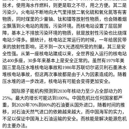
技术，使用海水作燃料，则更是取之不尽，用之方便。其二是
污染少。火电站不断地向大气里排放二氧化硫和氧化氮等有害
物质，同时煤里的少量铀、钛和镭等放射性物质，也会随着烟
尘飘落到火电站的周围，污染环境。而核电站设置了层层屏
障，基本上不排放污染环境的物质，就是放射性污染也比烧煤
电站少得多。据统计，核电站正常运行的时候，一年给居民带
来的放射性影响，还不到一次
X
光透视所受的剂量。其三是安
全性强。从第一座核电站建成以来，全世界投入运行的核电站
达
400
多座，
30
多年来基本上是安全正常的。虽然有
1979
年美
国三里岛压水堆核电站事故和
1986
年苏联切尔诺贝利石墨沸水
堆核电站事故，但这两次事故都是由于人为因素造成的。随着
压水堆的进一步改进，核电站有可能会变得更加安全。
国际原子能机构预测到
2030
年核动力至少占全部动力的
25%
。最大的增长可能达到
100%
。中国危机比任何国家都严
重，到
2020
年
70%
到
80%
的石油要从国外进口，随着时间的推
移，对石油天然气进口的依赖越来越大，而中国海军的实力，
不足以保证中国海上石油运输的安全。而核能是解决能源危机
的主要办法。