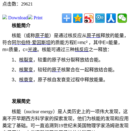
点击数：29621
Download
Print
核能简介
核能（或称
原子能
）是通过核反应从
原子核
释放的能量，
符合
阿尔伯特
·
爱因斯坦
的质能方程
E=mc²
，其中
E=
能量，
m=
质量，
c=
光速
。核能可通过三种
核反应
之一释放：
1
、
核裂变
，较重的原子核分裂释放结合能。
2
、
核聚变
，较轻的
原子
核聚合在一起释放结合能。
3
、
核衰变
，原子核自发衰变过程中释放能量。
发展简史
核能（
nuclear energy
）是人类历史上的一项伟大发现，这
离不开早期西方科学家的探索发现，他们为核能的发现和应用
奠定了基础。可一直追溯到
19
世纪末英国物理学家汤姆逊发现