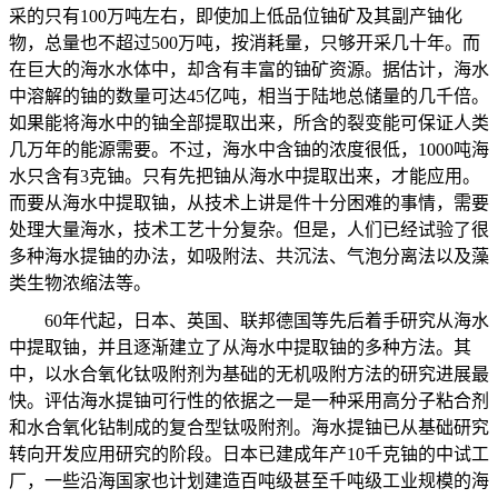
采的只有
100
万吨左右，即使加上低品位铀矿及其副产铀化
物，总量也不超过
500
万吨，按消耗量，只够开采几十年。而
在巨大的海水水体中，却含有丰富的铀矿资源。据估计，海水
中溶解的铀的数量可达
45
亿吨，相当于陆地总储量的几千倍。
如果能将海水中的铀全部提取出来，所含的裂变能可保证人类
几万年的能源需要。不过，海水中含铀的浓度很低，
1000
吨海
水只含有
3
克铀。只有先把铀从海水中提取出来，才能应用。
而要从海水中提取铀，从技术上讲是件十分困难的事情，需要
处理大量海水，技术工艺十分复杂。但是，人们已经试验了很
多种海水提铀的办法，如吸附法、共沉法、气泡分离法以及藻
类生物浓缩法等。
60
年代起，日本、英国、联邦德国等先后着手研究从海水
中提取铀，并且逐渐建立了从海水中提取铀的多种方法。其
中，以水合氧化钛吸附剂为基础的无机吸附方法的研究进展最
快。评估海水提铀可行性的依据之一是一种采用高分子粘合剂
和水合氧化钻制成的复合型钛吸附剂。海水提铀已从基础研究
转向开发应用研究的阶段。日本已建成年产
10
千克铀的中试工
厂，一些沿海国家也计划建造百吨级甚至千吨级工业规模的海