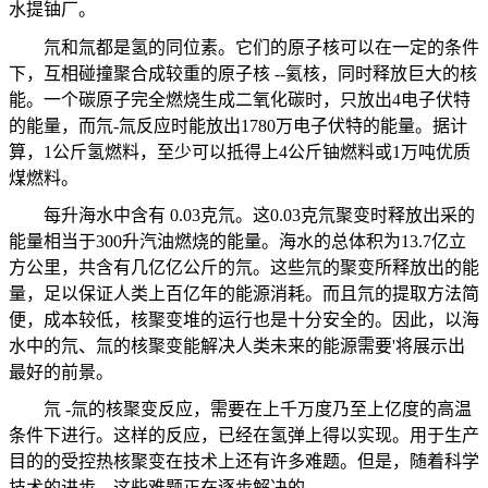
水提铀厂。
氘和氚都是氢的同位素。它们的原子核可以在一定的条件
下，互相碰撞聚合成较重的原子核
--
氦核，同时释放巨大的核
能。一个碳原子完全燃烧生成二氧化碳时，只放出
4
电子伏特
的能量，而氘
-
氚反应时能放出
1780
万电子伏特的能量。据计
算，
1
公斤氢燃料，至少可以抵得上
4
公斤铀燃料或
1
万吨优质
煤燃料。
每升海水中含有
0.03
克氘。这
0.03
克氘聚变时释放出采的
能量相当于
300
升汽油燃烧的能量。海水的总体积为
13.7
亿立
方公里，共含有几亿亿公斤的氘。这些氘的聚变所释放出的能
量，足以保证人类上百亿年的能源消耗。而且氘的提取方法简
便，成本较低，核聚变堆的运行也是十分安全的。因此，以海
水中的氘、氚的核聚变能解决人类未来的能源需要
'
将展示出
最好的前景。
氘
-
氚的核聚变反应，需要在上千万度乃至上亿度的高温
条件下进行。这样的反应，已经在氢弹上得以实现。用于生产
目的的受控热核聚变在技术上还有许多难题。但是，随着科学
技术的进步，这些难题正在逐步解决的。