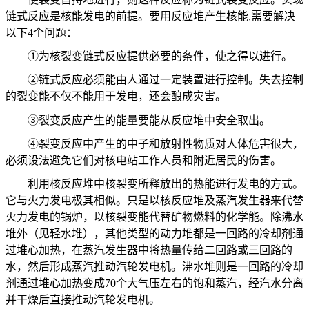
链式反应是核能发电的前提。要用反应堆产生核能
,
需要解决
以下
4
个问题：
①为核裂变链式反应提供必要的条件，使之得以进行。
②链式反应必须能由人通过一定装置进行控制。失去控制
的裂变能不仅不能用于发电，还会酿成灾害。
③裂变反应产生的能量要能从反应堆中安全取出。
④裂变反应中产生的中子和放射性物质对人体危害很大，
必须设法避免它们对核电站工作人员和附近居民的伤害。
利用核反应堆中核裂变所释放出的热能进行发电的方式。
它与火力发电极其相似。只是以核反应堆及蒸汽发生器来代替
火力发电的锅炉，以核裂变能代替矿物燃料的化学能。除沸水
堆外（见轻水堆），其他类型的动力堆都是一回路的冷却剂通
过堆心加热，在蒸汽发生器中将热量传给二回路或三回路的
水，然后形成蒸汽推动汽轮发电机。沸水堆则是一回路的冷却
剂通过堆心加热变成
70
个大气压左右的饱和蒸汽，经汽水分离
并干燥后直接推动汽轮发电机。