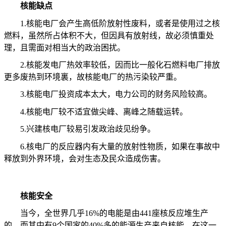
核能缺点
1.
核能电厂会产生高低阶放射性废料，或者是使用过之核
燃料，虽然所占体积不大，但因具有放射线，故必须慎重处
理，且需面对相当大的政治困扰。
2.
核能发电厂热效率较低，因而比一般化石燃料电厂排放
更多废热到环境裏，故核能电厂的热污染较严重。
3.
核能电厂投资成本太大，电力公司的财务风险较高。
4.
核能电厂较不适宜做尖峰、离峰之随载运转。
5.
兴建核电厂较易引发政治歧见纷争。
6.
核电厂的反应器内有大量的放射性物质，如果在事故中
释放到外界环境，会对生态及民众造成伤害。
核能安全
当今，全世界几乎
16%
的电能是由
441
座核反应堆生产
的，而其中有
9
个国家的
40%
多的能源生产来自核能。在这一