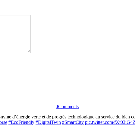
JComments
me d’énergie verte et de progrès technologique au service du bien com
orse
#EcoFriendly
#DigitalTwin
#SmartCity
pic.twitter.com/fXt03iG