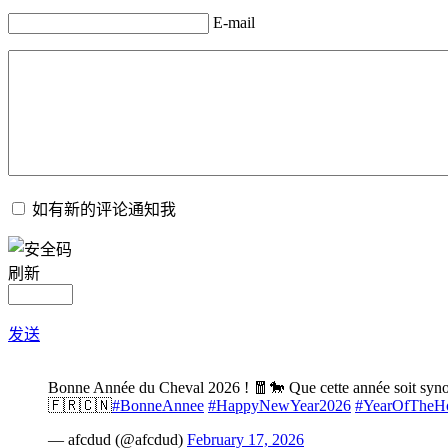
E-mail
如有新的评论通知我
刷新
发送
Bonne Année du Cheval 2026 ! 🧧🐎 Que cette année soit synony
🇫🇷🇨🇳
#BonneAnnee
#HappyNewYear2026
#YearOfTheH
— afcdud (@afcdud)
February 17, 2026