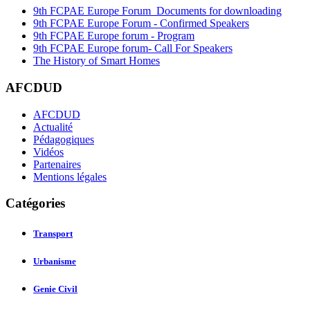
9th FCPAE Europe Forum_Documents for downloading
9th FCPAE Europe Forum - Confirmed Speakers
9th FCPAE Europe forum - Program
9th FCPAE Europe forum- Call For Speakers
The History of Smart Homes
AFCDUD
AFCDUD
Actualité
Pédagogiques
Vidéos
Partenaires
Mentions légales
Catégories
Transport
Urbanisme
Genie Civil