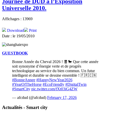
Journée de DUD à l’Exposition
Universelle 2010.
Affichages : 13969
Download
Print
Date : le 19/05/2010
GUESTBOOK
Bonne Année du Cheval 2026 ! 🧧🐎 Que cette année
soit synonyme d’énergie verte et de progrès
technologique au service du bien commun. Un futur
intelligent et durable se dessine ensemble ! 🇫🇷🇨🇳
#BonneAnnee
#HappyNewYear2026
#YearOfTheHorse
#EcoFriendly
#DigitalTwin
#SmartCity
pic.twitter.com/fXt03iG4ZW
— afcdud (@afcdud)
February 17, 2026
Actualités - Smart city