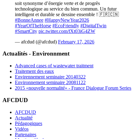
soit synonyme d’énergie verte et de progrès
technologique au service du bien commun. Un futur
intelligent et durable se dessine ensemble ! 🇫🇷🇨🇳
#BonneAnnee
#HappyNewYear2026
#YearOfTheHorse
#EcoFriendly
#DigitalTwin
#SmartCity
pic.twitter.com/fXt03iG4ZW
— afcdud (@afcdud)
February 17, 2026
Actualités - Environnment
Advanced cases of wastewater traitment
Traitement des eaux
Envirennement seminaire 20140322
Environnement seminaire 20081122
2015 «nouvelle normalité» - France Dialogue Forum Series
AFCDUD
AFCDUD
Actualité
Pédagogiques
Vidéos
Partenaires