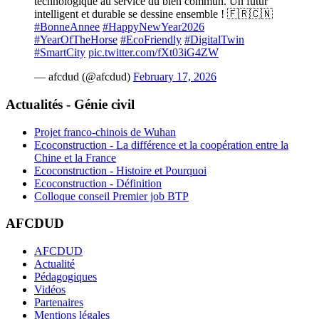
technologique au service du bien commun. Un futur
intelligent et durable se dessine ensemble ! 🇫🇷🇨🇳
#BonneAnnee
#HappyNewYear2026
#YearOfTheHorse
#EcoFriendly
#DigitalTwin
#SmartCity
pic.twitter.com/fXt03iG4ZW
— afcdud (@afcdud)
February 17, 2026
Actualités - Génie civil
Projet franco-chinois de Wuhan
Ecoconstruction - La différence et la coopération entre la
Chine et la France
Ecoconstruction - Histoire et Pourquoi
Ecoconstruction - Définition
Colloque conseil Premier job BTP
AFCDUD
AFCDUD
Actualité
Pédagogiques
Vidéos
Partenaires
Mentions légales