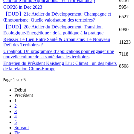
Call for Startup Applications: Tech for Handicap
9256
COP28 in Dec 2023
5954
【DUD】21e Atelier du Développement: Champagne et
6527
Œnotourisme: Quelle valorisation des territoires?
【DUD】20e Atelier du Développement: Transition
6990
Ecologique-Energétique : de la politique à la pratique
Retisser Le Lien Entre Santé & Urbanisme: Le Nouveau
11233
Défi des Territoires ?
Urbalipot: Un programme d’applications pour engager une
7118
nouvelle culture de la santé dans les territoires
Entretien du Président Kaisheng Liu : Climat - un des piliers
8508
de la relation Chine-Europe
Page 1 sur 5
Début
Précédent
1
2
3
4
5
Suivant
Fin