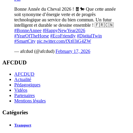
Bonne Année du Cheval 2026 ! 🧧🐎 Que cette année
soit synonyme d’énergie verte et de progrès
technologique au service du bien commun. Un futur
intelligent et durable se dessine ensemble ! 🇫🇷🇨🇳
#BonneAnnee
#HappyNewYear2026
#YearOfTheHorse
#EcoFriendly
#DigitalTwin
#SmartCity
pic.twitter.com/fXt03iG4ZW
— afcdud (@afcdud)
February 17, 2026
AFCDUD
AFCDUD
Actualité
Pédagogiques
Vidéos
Partenaires
Mentions légales
Catégories
Transport