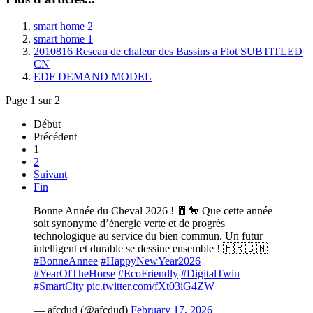
smart home 2
smart home 1
2010816 Reseau de chaleur des Bassins a Flot SUBTITLED
CN
EDF DEMAND MODEL
Page 1 sur 2
Début
Précédent
1
2
Suivant
Fin
Bonne Année du Cheval 2026 ! 🧧🐎 Que cette année
soit synonyme d’énergie verte et de progrès
technologique au service du bien commun. Un futur
intelligent et durable se dessine ensemble ! 🇫🇷🇨🇳
#BonneAnnee
#HappyNewYear2026
#YearOfTheHorse
#EcoFriendly
#DigitalTwin
#SmartCity
pic.twitter.com/fXt03iG4ZW
— afcdud (@afcdud)
February 17, 2026