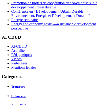
Promotion de projets de coopération franco-chinoise sur le
développement urbain durable
Conférence en ‘‘Développement Urbain Durable ----
Environnement, Energie et Développement Durable’’
Energie seminaire
Energy and economy nexus —a sustainable development
perspective
AFCDUD
AFCDUD
Actualité
Pédagogiques
Vidéos
Partenaires
Mentions légales
Catégories
Transport
Urbanisme