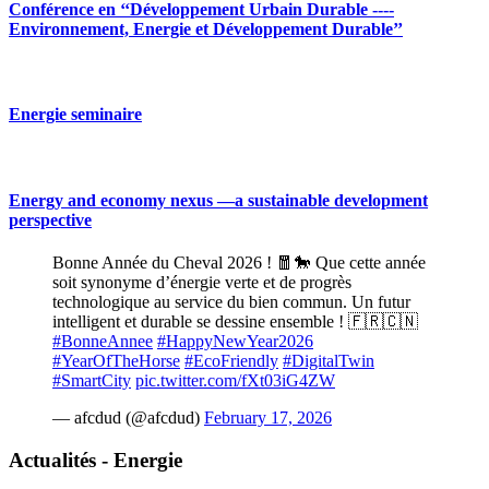
Conférence en ‘‘Développement Urbain Durable ----
Environnement, Energie et Développement Durable’’
Energie seminaire
Energy and economy nexus —a sustainable development
perspective
Bonne Année du Cheval 2026 ! 🧧🐎 Que cette année
soit synonyme d’énergie verte et de progrès
technologique au service du bien commun. Un futur
intelligent et durable se dessine ensemble ! 🇫🇷🇨🇳
#BonneAnnee
#HappyNewYear2026
#YearOfTheHorse
#EcoFriendly
#DigitalTwin
#SmartCity
pic.twitter.com/fXt03iG4ZW
— afcdud (@afcdud)
February 17, 2026
Actualités - Energie