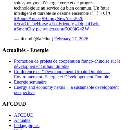
soit synonyme d’énergie verte et de progrès
technologique au service du bien commun. Un futur
intelligent et durable se dessine ensemble ! 🇫🇷🇨🇳
#BonneAnnee
#HappyNewYear2026
#YearOfTheHorse
#EcoFriendly
#DigitalTwin
#SmartCity
pic.twitter.com/fXt03iG4ZW
— afcdud (@afcdud)
February 17, 2026
Actualités - Energie
Promotion de projets de coopération franco-chinoise sur le
développement urbain durable
Conférence en ‘‘Développement Urbain Durable ----
Environnement, Energie et Développement Durable’’
Energie seminaire
Energy and economy nexus —a sustainable development
perspective
AFCDUD
AFCDUD
Actualité
Pédagogiques