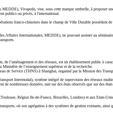
 du MEDDE), Vivapolis, vise, sous cette marque ombrelle, à proposer une v
ent publics ou privés, à l'international.
pérations franco-chinoises dans le champ de Ville Durable possèdent de g
 des Affaires Internationales, MEDDE), ne pouvant assister au séminair
ansports.
s, de l’aménagement et des réseaux, est un établissement public à caract
u Ministère de l’enseignement supérieur et de la recherche.
eau de Service (THNS) à Shanghai, organisé par la Mission des Transpo
sport Intermodal), système intégré de supervision des réseaux multimo
ement de nombreuses données, tant sur des états observés que sur des état
(Toulouse, Région Ile-de-France, Bruxelles, Londres) et aux Etats-Uni
sports, où son agrégation à des systèmes de gestion existants, ainsi que