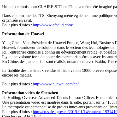
Un nom chinois pour CLAIRE-SITI en Chine a même été imaginé par l
Dans ce domaine des ITS, Shenyang mène également une politique volonta
organisée en avril.
Pour plus d'infos :
http://www.afcdud.com/
Présentation de Huawei
Yang Chen, Vice-Président de Huawei France, Wang Hui, Business 
Huawei, fournisseur de solutions dans le secteur des technologies d
Ici, l'entreprise chinoise a connu un développement rapide, et possèd
Il y a une volonté forte de nouer des partenariats étroits avec les auto
En Chine, des partenariats sont réalisés notamment avec Baidu, Tence
La fiabilité des matériaux vendus et l'innovation (3000 brevets déposé
encore les médias.
Pour plus d'infos :
http://www.huawei.com/en/
Présentation video de Shenzhen
Jia Huiting, Overseas Advanced Talents Liaison Officer, Economic T
Une présentation video est montrée dans la salle, portant sur la "13t
La métropole est demandeuse de projets innovants provenant de l'inter
Pour plus d'infos :
http://en.safea.gov.cn/2015-01/14/content_193141
Conclusion : AFCDUD