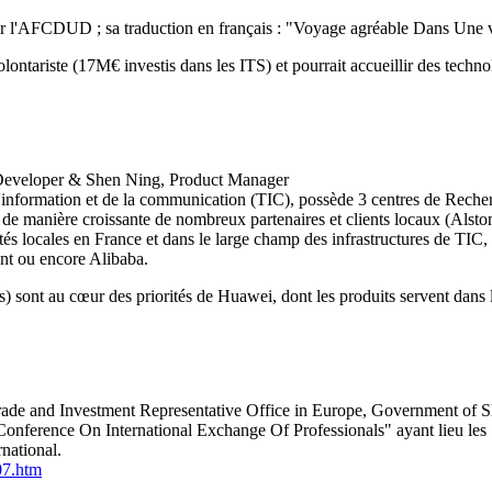
'AFCDUD ; sa traduction en français : "Voyage agréable Dans Une vil
riste (17M€ investis dans les ITS) et pourrait accueillir des technologi
Developer & Shen Ning, Product Manager
e l'information et de la communication (TIC), possède 3 centres de Re
e de manière croissante de nombreux partenaires et clients locaux (Als
rités locales en France et dans le large champ des infrastructures de TIC
nt ou encore Alibaba.
s) sont au cœur des priorités de Huawei, dont les produits servent dans 
rade and Investment Representative Office in Europe, Government of 
h Conference On International Exchange Of Professionals" ayant lieu les
national.
07.htm