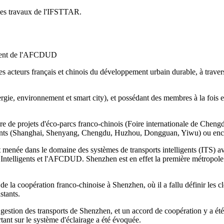
 des travaux de l'IFSTTAR.
ident de l'AFCDUD
les acteurs français et chinois du développement urbain durable, à travers
rgie, environnement et smart city), et possédant des membres à la fois e
re de projets d'éco-parcs franco-chinois (Foire internationale de Chen
ents (Shanghai, Shenyang, Chengdu, Huzhou, Dongguan, Yiwu) ou encore 
 menée dans le domaine des systèmes de transports intelligents (ITS) a
Intelligents et l'AFCDUD. Shenzhen est en effet la première métropole 
la coopération franco-chinoise à Shenzhen, où il a fallu définir les clés
stants.
estion des transports de Shenzhen, et un accord de coopération y a été 
tant sur le système d'éclairage a été évoquée.