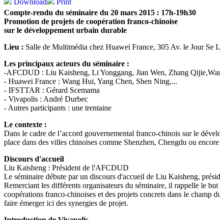
Download
Print
Compte-rendu du séminaire du 20 mars 2015 : 17h-19h30
Promotion de projets de coopération franco-chinoise
sur le développement urbain durable
Lieu :
Salle de Multimédia chez Huawei France, 305 Av. le Jour Se 
Les principaux acteurs du séminaire :
-AFCDUD : Liu Kaisheng, Li Yonggang, Jian Wen, Zhang Qijie,Wan
- Huawei France : Wang Hui, Yang Chen, Shen Ning,...
- IFSTTAR : Gérard Scemama
- Vivapolis : André Durbec
- Autres participants : une trentaine
Le contexte :
Dans le cadre de l’accord gouvernemental franco-chinois sur le dével
place dans des villes chinoises comme Shenzhen, Chengdu ou encor
Discours d'accueil
Liu Kaisheng : Président de l'AFCDUD
Le séminaire débute par un discours d'accueil de Liu Kaisheng, pré
Remerciant les différents organisateurs du séminaire, il rappelle le but
coopérations franco-chinoises et des projets concrets dans le champ du
faire émerger ici des synergies de projet.
Introduction de Vivapolis