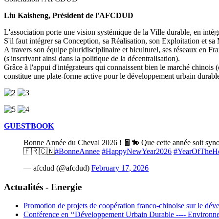
Liu Kaisheng, Président de l'AFCDUD
L'association porte une vision systémique de la Ville durable, en intég
S'il faut intégrer sa Conception, sa Réalisation, son Exploitation e
A travers son équipe pluridisciplinaire et biculturel, ses réseaux en
(s'inscrivant ainsi dans la politique de la décentralisation).
Grâce à l'appui d'intégrateurs qui connaissent bien le marché chinois (d
constitue une plate-forme active pour le développement urbain durable 
GUESTBOOK
Bonne Année du Cheval 2026 ! 🧧🐎 Que cette année soit synony
🇫🇷🇨🇳
#BonneAnnee
#HappyNewYear2026
#YearOfTheH
— afcdud (@afcdud)
February 17, 2026
Actualités - Energie
Promotion de projets de coopération franco-chinoise sur le dé
Conférence en ‘‘Développement Urbain Durable ---- Environn