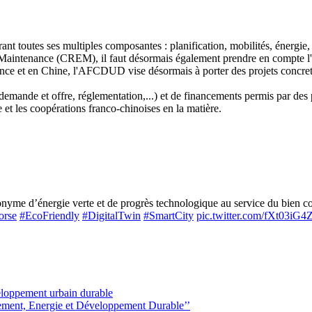
rant toutes ses multiples composantes : planification, mobilités, énergie
t sa Maintenance (CREM), il faut désormais également prendre en compte 
 France et en Chine, l'AFCDUD vise désormais à porter des projets concr
emande et offre, réglementation,...) et de financements permis par des pa
et les coopérations franco-chinoises en la matière.
me d’énergie verte et de progrès technologique au service du bien com
orse
#EcoFriendly
#DigitalTwin
#SmartCity
pic.twitter.com/fXt03iG
veloppement urbain durable
ement, Energie et Développement Durable’’