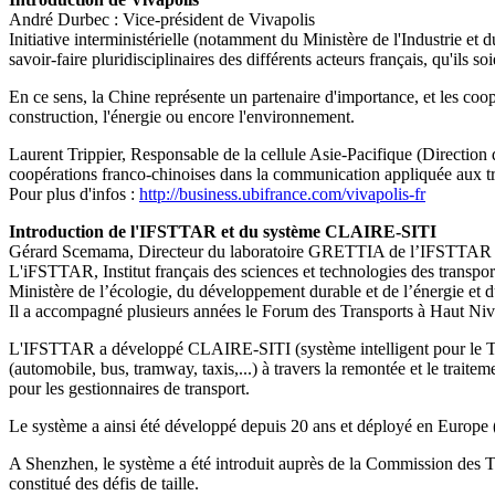
André Durbec : Vice-président de Vivapolis
Initiative interministérielle (notamment du Ministère de l'Industrie et
savoir-faire pluridisciplinaires des différents acteurs français, qu'ils soi
En ce sens, la Chine représente un partenaire d'importance, et les coo
construction, l'énergie ou encore l'environnement.
Laurent Trippier, Responsable de la cellule Asie-Pacifique (Direction
coopérations franco-chinoises dans la communication appliquée aux tr
Pour plus d'infos :
http://business.ubifrance.com/vivapolis-fr
Introduction de l'IFSTTAR et du système CLAIRE-SITI
Gérard Scemama, Directeur du laboratoire GRETTIA de l’IFSTTAR
L'iFSTTAR, Institut français des sciences et technologies des transport
Ministère de l’écologie, du développement durable et de l’énergie et d
Il a accompagné plusieurs années le Forum des Transports à Haut Niv
L'IFSTTAR a développé CLAIRE-SITI (système intelligent pour le Tran
(automobile, bus, tramway, taxis,...) à travers la remontée et le trait
pour les gestionnaires de transport.
Le système a ainsi été développé depuis 20 ans et déployé en Europe 
A Shenzhen, le système a été introduit auprès de la Commission des Tran
constitué des défis de taille.