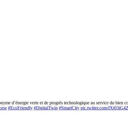
me d’énergie verte et de progrès technologique au service du bien com
orse
#EcoFriendly
#DigitalTwin
#SmartCity
pic.twitter.com/fXt03iG