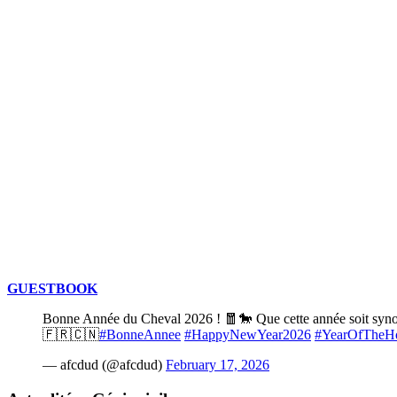
GUESTBOOK
Bonne Année du Cheval 2026 ! 🧧🐎 Que cette année soit synony
🇫🇷🇨🇳
#BonneAnnee
#HappyNewYear2026
#YearOfTheH
— afcdud (@afcdud)
February 17, 2026