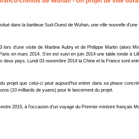
 franco-chinois de Wuhan - Un projet de ville du
n, situé dans la banlieue Sud-Ouest de Wuhan, une ville nouvelle d’une
lors d’une visite de Martine Aubry et de Philippe Martin (alors Minist
 à Paris en mars 2014. S’en est suivi en juin 2014 une table ronde à Li
s deux pays. Lundi 03 novembre 2014 la Chine et la France sont entré
 du projet que celui-ci peut aujourd’hui entrer dans sa phase concrè
euros (10 milliards de yuans) pour le lancement du projet.
stre 2015, à l’occasion d’un voyage du Premier ministre français Ma