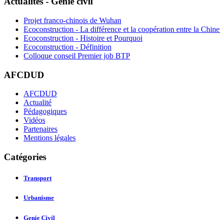
Actualités - Génie civil
Projet franco-chinois de Wuhan
Ecoconstruction - La différence et la coopération entre la Chine
Ecoconstruction - Histoire et Pourquoi
Ecoconstruction - Définition
Colloque conseil Premier job BTP
AFCDUD
AFCDUD
Actualité
Pédagogiques
Vidéos
Partenaires
Mentions légales
Catégories
Transport
Urbanisme
Genie Civil