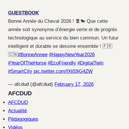
GUESTBOOK
Bonne Année du Cheval 2026 ! 🧧🐎 Que cette
année soit synonyme d’énergie verte et de progrès
technologique au service du bien commun. Un futur
intelligent et durable se dessine ensemble ! 🇫🇷
🇨🇳
#BonneAnnee
#HappyNewYear2026
#YearOfTheHorse
#EcoFriendly
#DigitalTwin
#SmartCity
pic.twitter.com/fXt03iG4ZW
— afcdud (@afcdud)
February 17, 2026
AFCDUD
AFCDUD
Actualité
Pédagogiques
Vidéos