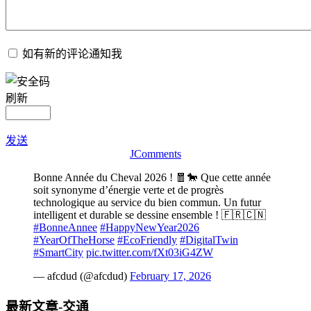
如有新的评论通知我
刷新
发送
JComments
Bonne Année du Cheval 2026 ! 🧧🐎 Que cette année
soit synonyme d’énergie verte et de progrès
technologique au service du bien commun. Un futur
intelligent et durable se dessine ensemble ! 🇫🇷🇨🇳
#BonneAnnee
#HappyNewYear2026
#YearOfTheHorse
#EcoFriendly
#DigitalTwin
#SmartCity
pic.twitter.com/fXt03iG4ZW
— afcdud (@afcdud)
February 17, 2026
最新文章-交通