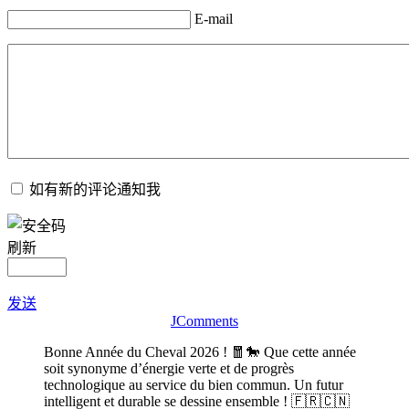
E-mail
如有新的评论通知我
刷新
发送
JComments
Bonne Année du Cheval 2026 ! 🧧🐎 Que cette année
soit synonyme d’énergie verte et de progrès
technologique au service du bien commun. Un futur
intelligent et durable se dessine ensemble ! 🇫🇷🇨🇳