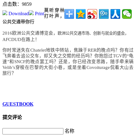
点击数：9859
莫听穿林
Download
Print
打叶声，
公共交通带你行
2016欧洲公共交通博览会，
欧洲公共交通市场、创新与就业的盛会，
AFCDUD在路上！
你时常迷失在Chatelet地铁中转站，焦躁于RER的晚点吗？你有过
飞奔着去追公交车，却又失之交臂的经历吗？你抱怨过TGV的“龟
速”和SNCF的晚点罢工吗？还是，你已经改变思路，随手牵来辆
Velib’s穿梭在巴黎的大街小巷，或是坐着Covoiturage侃着大山去
旅行？
GUESTBOOK
提交评论
名称