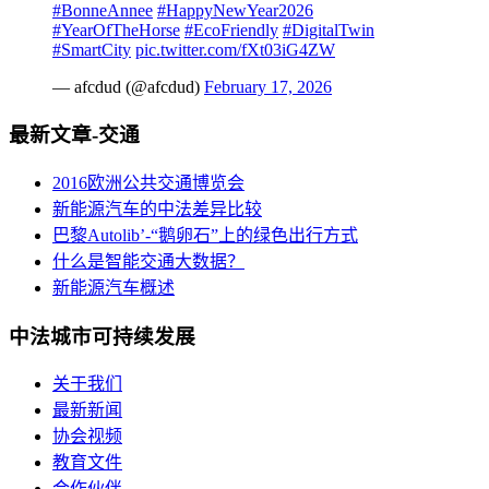
#BonneAnnee
#HappyNewYear2026
#YearOfTheHorse
#EcoFriendly
#DigitalTwin
#SmartCity
pic.twitter.com/fXt03iG4ZW
— afcdud (@afcdud)
February 17, 2026
最新文章-交通
2016欧洲公共交通博览会
新能源汽车的中法差异比较
巴黎Autolib’-“鹅卵石”上的绿色出行方式
什么是智能交通大数据？
新能源汽车概述
中法城市可持续发展
关于我们
最新新闻
协会视频
教育文件
合作伙伴