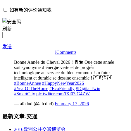
如有新的评论通知我
刷新
发送
JComments
Bonne Année du Cheval 2026 ! 🧧🐎 Que cette année
soit synonyme d’énergie verte et de progrès
technologique au service du bien commun. Un futur
intelligent et durable se dessine ensemble ! 🇫🇷🇨🇳
#BonneAnnee
#HappyNewYear2026
#YearOfTheHorse
#EcoFriendly
#DigitalTwin
#SmartCity
pic.twitter.com/fXt03iG4ZW
— afcdud (@afcdud)
February 17, 2026
最新文章-交通
2016欧洲公共交通博览会