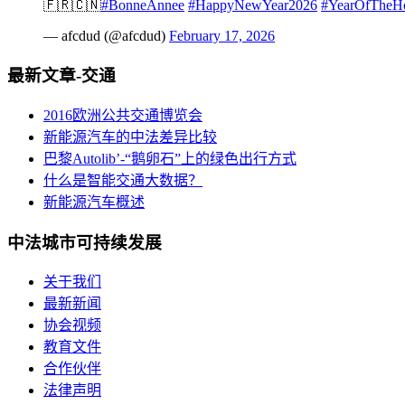
🇫🇷🇨🇳
#BonneAnnee
#HappyNewYear2026
#YearOfTheH
— afcdud (@afcdud)
February 17, 2026
最新文章-交通
2016欧洲公共交通博览会
新能源汽车的中法差异比较
巴黎Autolib’-“鹅卵石”上的绿色出行方式
什么是智能交通大数据？
新能源汽车概述
中法城市可持续发展
关于我们
最新新闻
协会视频
教育文件
合作伙伴
法律声明