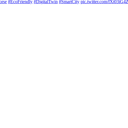
orse
#EcoFriendly
#DigitalTwin
#SmartCity
pic.twitter.com/fXt03iG