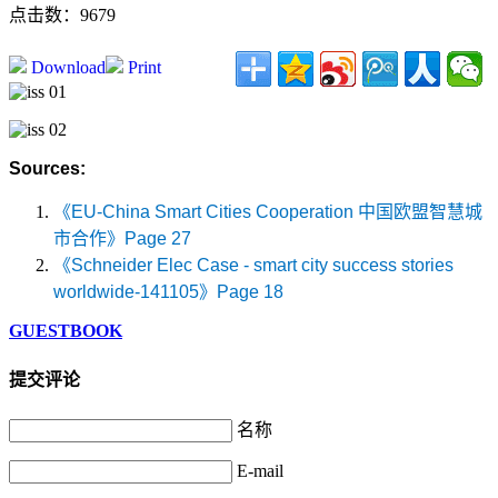
点击数：9679
Download
Print
Sources:
《
EU-China Smart Cities Cooperation
中国欧盟智慧城
市合作》
Page 27
《
Schneider Elec Case - smart city success stories
worldwide-141105
》
Page 18
GUESTBOOK
提交评论
名称
E-mail