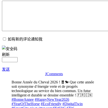
如有新的评论通知我
刷新
发送
JComments
Bonne Année du Cheval 2026 ! 🧧🐎 Que cette année
soit synonyme d’énergie verte et de progrès
technologique au service du bien commun. Un futur
intelligent et durable se dessine ensemble ! 🇫🇷🇨🇳
#BonneAnnee
#HappyNewYear2026
#YearOfTheHorse
#EcoFriendly
#DigitalTwin