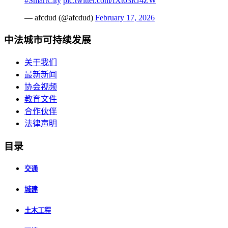
#SmartCity
pic.twitter.com/fXt03iG4ZW
— afcdud (@afcdud)
February 17, 2026
中法城市可持续发展
关于我们
最新新闻
协会视频
教育文件
合作伙伴
法律声明
目录
交通
城建
土木工程