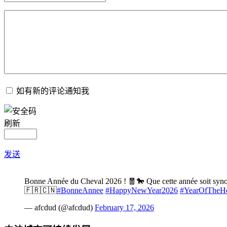
如有新的评论通知我
刷新
发送
Bonne Année du Cheval 2026 ! 🧧🐎 Que cette année soit synony
🇫🇷🇨🇳
#BonneAnnee
#HappyNewYear2026
#YearOfTheH
— afcdud (@afcdud)
February 17, 2026