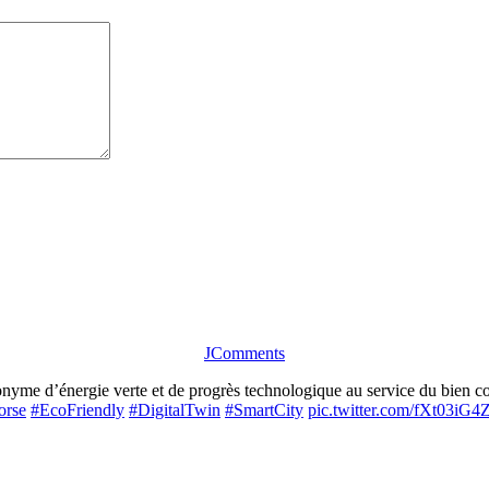
JComments
me d’énergie verte et de progrès technologique au service du bien com
orse
#EcoFriendly
#DigitalTwin
#SmartCity
pic.twitter.com/fXt03iG