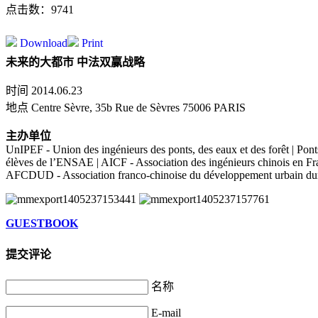
点击数：9741
Download
Print
未来的大都市 中法双赢战略
时间 2014.06.23
地点 Centre Sèvre, 35b Rue de Sèvres 75006 PARIS
主办单位
UnIPEF - Union des ingénieurs des ponts, des eaux et des forêt | Pon
élèves de l’ENSAE | AICF - Association des ingénieurs chinois en Fra
AFCDUD - Association franco-chinoise du développement urbain dur
GUESTBOOK
提交评论
名称
E-mail