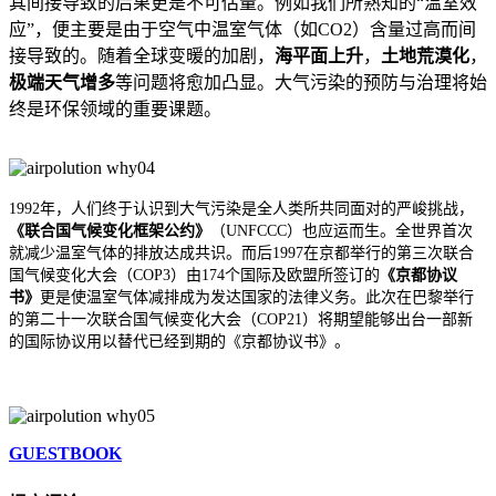
其间接导致的后果更是不可估量。例如我们所熟知的“温室效
应”，便主要是由于空气中温室气体（如CO2）含量过高而间
接导致的。随着全球变暖的加剧，
海平面上升
，
土地荒漠化
，
极端天气增多
等问题将愈加凸显。大气污染的预防与治理将始
终是环保领域的重要课题。
1992
年，人们终于认识到大气污染是全人类所共同面对的严峻挑战，
《联合国气候变化框架公约》
（UNFCCC）也应运而生。全世界首次
就减少温室气体的排放达成共识。而后1997在京都举行的第三次联合
国气候变化大会（COP3）由174个国际及欧盟所签订的
《京都协议
书》
更是使温室气体减排成为发达国家的法律义务。此次在巴黎举行
的第二十一次联合国气候变化大会（COP21）将期望能够出台一部新
的国际协议用以替代已经到期的《京都协议书》。
GUESTBOOK