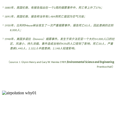
²
年，英国伦敦，有报告指出在一个
周的烟雾事件中，死亡率上升了
；
1880
2
27%
²
年，英国伦敦，报告称当年有
例死亡是因为空气污染；
1891
1,484
²
年，比利时
峡谷发生了一次严重烟雾事件，报告死亡
人，因此患病的达到
1930
Meuse
63
人；
8,000
²
年，美国多诺拉（
）烟雾事件。发生于宾夕法尼亚一个大约
人口的社
1948
Donora
14,000
区，风速小，持久浓烟。事件造成当地约
的人口受到了影响，死亡
人，严重
43%
20
患病
人，
人中度患病，
人轻度影响。
1,440
2,322
2,148
（
source:
J. Glynn Henry and Gary W. Heinke 1989,
Environmental Science and Engineering
,
）
Prentice-Hall