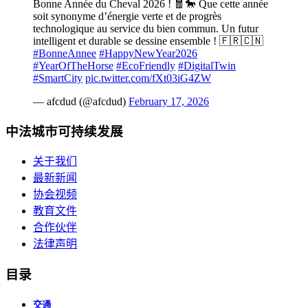
Bonne Année du Cheval 2026 ! 🧧🐎 Que cette année
soit synonyme d’énergie verte et de progrès
technologique au service du bien commun. Un futur
intelligent et durable se dessine ensemble ! 🇫🇷🇨🇳
#BonneAnnee
#HappyNewYear2026
#YearOfTheHorse
#EcoFriendly
#DigitalTwin
#SmartCity
pic.twitter.com/fXt03iG4ZW
— afcdud (@afcdud)
February 17, 2026
中法城市可持续发展
关于我们
最新新闻
协会视频
教育文件
合作伙伴
法律声明
目录
交通