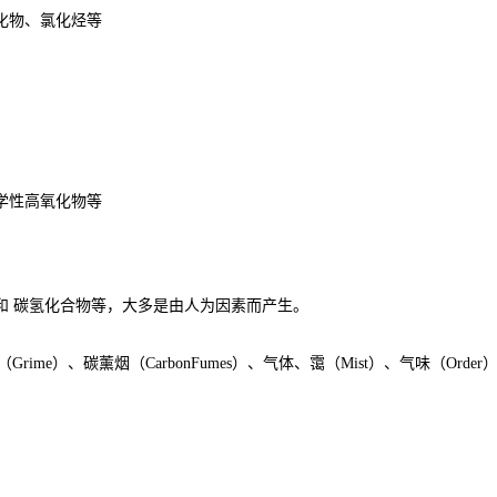
化物、氯化烃等
学性高氧化物等
和 碳氢化合物等，大多是由人为因素而产生。
（
Grime
）、碳薰烟（
CarbonFumes
）、气体、霭（
Mist
）、气味（
Order