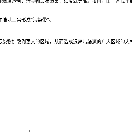
作
螺旋运动
，
污染物
最易聚集，浓度就更高。夜间，由于谷底平
在陆地上易形成
“
污染带
”
。
污染物扩散到更大的区域，从而造成远离
污染源
的广大区域的大