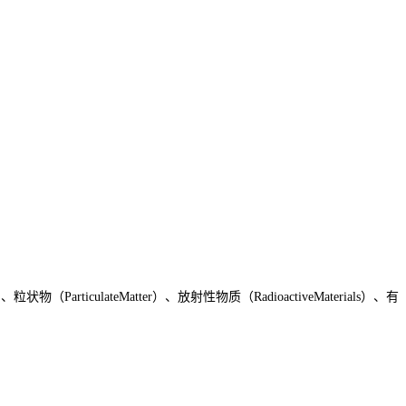
）、粒状物（
ParticulateMatter
）、放射性物质（
RadioactiveMaterials
）、有