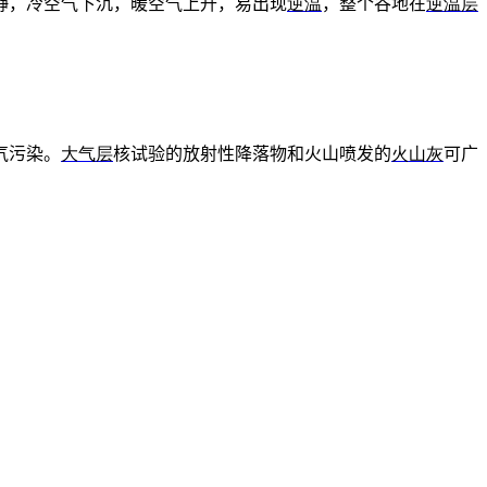
静，冷空气下沉，暖空气上升，易出现
逆温
，整个谷地在
逆温层
气污染。
大气层
核试验的放射性降落物和火山喷发的
火山灰
可广