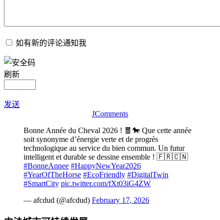
如有新的评论通知我
刷新
发送
JComments
Bonne Année du Cheval 2026 ! 🧧🐎 Que cette année
soit synonyme d’énergie verte et de progrès
technologique au service du bien commun. Un futur
intelligent et durable se dessine ensemble ! 🇫🇷🇨🇳
#BonneAnnee
#HappyNewYear2026
#YearOfTheHorse
#EcoFriendly
#DigitalTwin
#SmartCity
pic.twitter.com/fXt03iG4ZW
— afcdud (@afcdud)
February 17, 2026