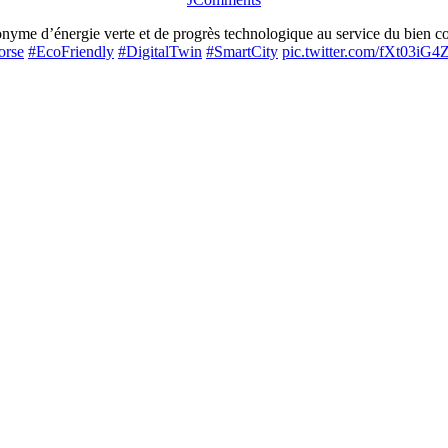
me d’énergie verte et de progrès technologique au service du bien com
orse
#EcoFriendly
#DigitalTwin
#SmartCity
pic.twitter.com/fXt03iG