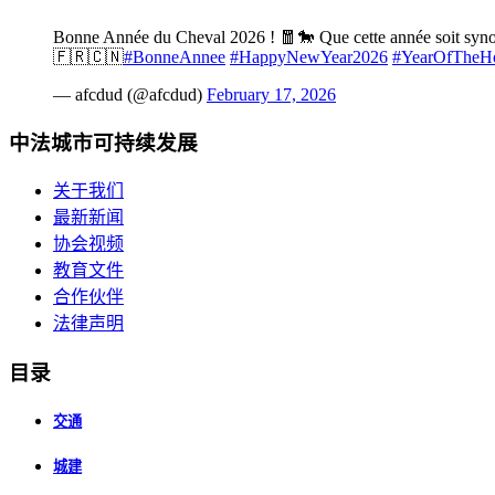
Bonne Année du Cheval 2026 ! 🧧🐎 Que cette année soit synony
🇫🇷🇨🇳
#BonneAnnee
#HappyNewYear2026
#YearOfTheH
— afcdud (@afcdud)
February 17, 2026
中法城市可持续发展
关于我们
最新新闻
协会视频
教育文件
合作伙伴
法律声明
目录
交通
城建