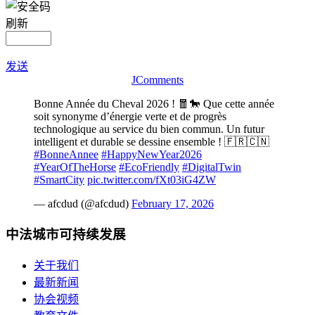
刷新
发送
JComments
Bonne Année du Cheval 2026 ! 🧧🐎 Que cette année
soit synonyme d’énergie verte et de progrès
technologique au service du bien commun. Un futur
intelligent et durable se dessine ensemble ! 🇫🇷🇨🇳
#BonneAnnee
#HappyNewYear2026
#YearOfTheHorse
#EcoFriendly
#DigitalTwin
#SmartCity
pic.twitter.com/fXt03iG4ZW
— afcdud (@afcdud)
February 17, 2026
中法城市可持续发展
关于我们
最新新闻
协会视频