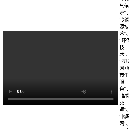
气候
济”
“新
源技
术”
“环
技
术”
“互
网+
市生
服
务”
“智
交
通”
“物
网”