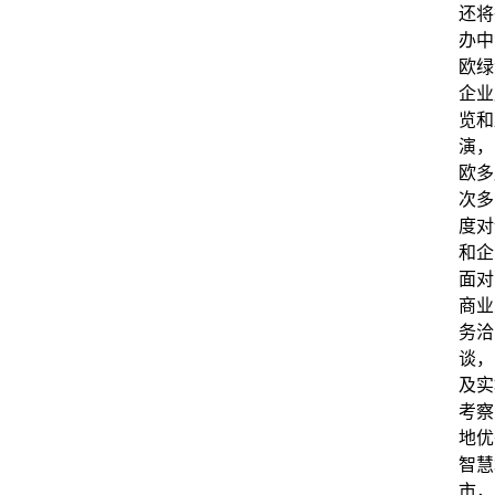
还将
办中
欧绿
企业
览和
演，
欧多
次多
度对
和企
面对
商业
务洽
谈，
及实
考察
地优
智慧
市，