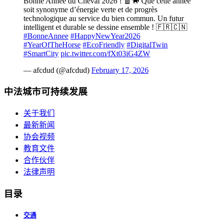
Bonne Année du Cheval 2026 ! 🧧🐎 Que cette année
soit synonyme d’énergie verte et de progrès
technologique au service du bien commun. Un futur
intelligent et durable se dessine ensemble ! 🇫🇷🇨🇳
#BonneAnnee
#HappyNewYear2026
#YearOfTheHorse
#EcoFriendly
#DigitalTwin
#SmartCity
pic.twitter.com/fXt03iG4ZW
— afcdud (@afcdud)
February 17, 2026
中法城市可持续发展
关于我们
最新新闻
协会视频
教育文件
合作伙伴
法律声明
目录
交通