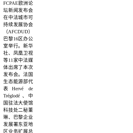
FCPAE欧洲论
坛新闻发布会
在中法城市可
持续发展协会
（AFCDUD）
巴黎16区办公
室举行。新华
社、凤凰卫视
等11家中法媒
体出席了本次
发布会。法国
生态能源部代
表Hervé de
Tréglodé 、中
国驻法大使馆
科技处二秘董
琳、巴黎企业
发展署东亚地
区业务扩展总