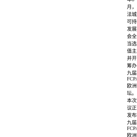
月，
法城
可持
发展
会全
当选
值主
并开
筹办
九届
FCP
欧洲
坛。
本次
议正
发布
九届
FCP
欧洲