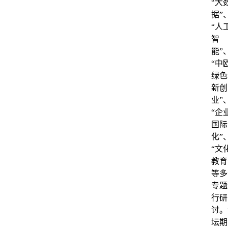
“大
据”
“人
智
能”
“中
绿色
新创
业”
“企
国际
化”
“文
教育
等多
专题
行研
讨。
坛期