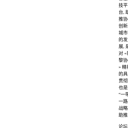
技平
台, 
推协
创新
城市
的发
展, 
对 «
黎协
» 精
的具
贯彻
也是
“一
一路
战略
助推
论坛