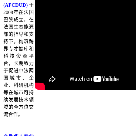
(AFCDUD)
于
2008年在法国
巴黎成立，在
法国生态能源
部的指导和支
持下，构筑跨
界专才智库和
科技资源平
台，长期致力
于促进中法两
国城市、企
业、科研机构
等在城市可持
续发展技术领
域的全方位交
流合作。