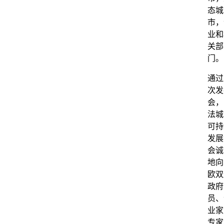
态城
市，
业和
关部
门。
通过
次发
会，
法城
可持
发展
会诚
地向
欧双
政府
员、
业家
专家