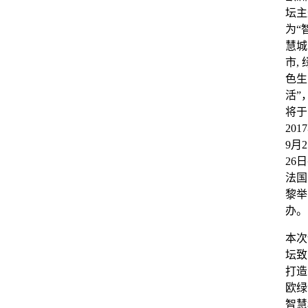
坛主
为“
慧城
市, 
色生
活”
将于
201
9月2
26
法国
黎举
办。
本次
坛致
打造
欧绿
智慧