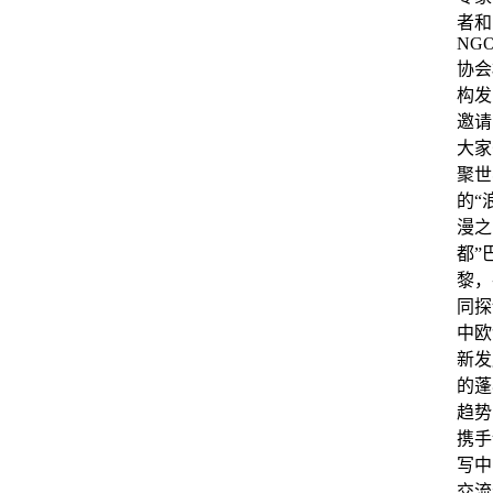
者和
NG
协会
构发
邀请
大家
聚世
的“
漫之
都”
黎，
同探
中欧
新发
的蓬
趋势
携手
写中
交流