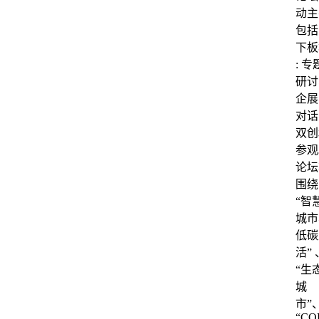
动主
包括
下板
: 专
研讨
企展
对话
双创
参观
论坛
围绕
“智
城市
低碳
活” 
“生
城
市”
“CO