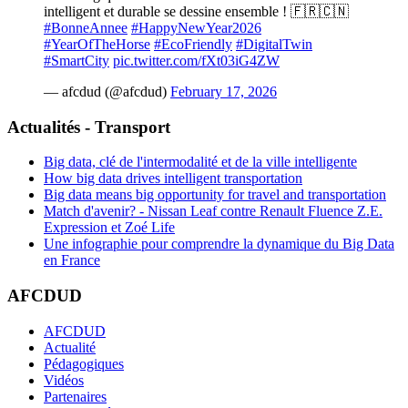
intelligent et durable se dessine ensemble ! 🇫🇷🇨🇳
#BonneAnnee
#HappyNewYear2026
#YearOfTheHorse
#EcoFriendly
#DigitalTwin
#SmartCity
pic.twitter.com/fXt03iG4ZW
— afcdud (@afcdud)
February 17, 2026
Actualités - Transport
Big data, clé de l'intermodalité et de la ville intelligente
How big data drives intelligent transportation
Big data means big opportunity for travel and transportation
Match d'avenir? - Nissan Leaf contre Renault Fluence Z.E.
Expression et Zoé Life
Une infographie pour comprendre la dynamique du Big Data
en France
AFCDUD
AFCDUD
Actualité
Pédagogiques
Vidéos
Partenaires