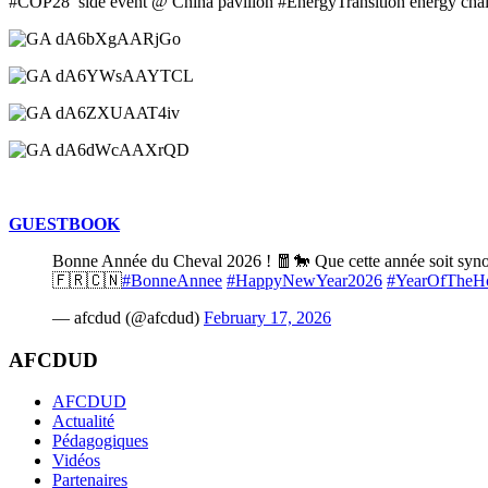
#COP28 side event @ China pavillon #EnergyTransition energy chai
GUESTBOOK
Bonne Année du Cheval 2026 ! 🧧🐎 Que cette année soit synony
🇫🇷🇨🇳
#BonneAnnee
#HappyNewYear2026
#YearOfTheH
— afcdud (@afcdud)
February 17, 2026
AFCDUD
AFCDUD
Actualité
Pédagogiques
Vidéos
Partenaires