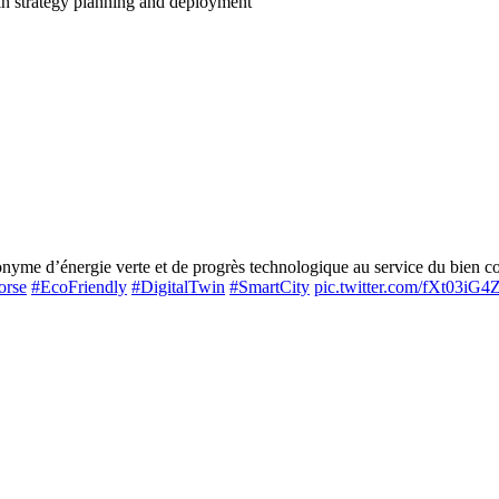
n strategy planning and deployment
me d’énergie verte et de progrès technologique au service du bien com
orse
#EcoFriendly
#DigitalTwin
#SmartCity
pic.twitter.com/fXt03iG