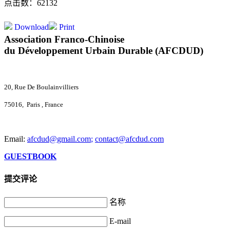
点击数：62132
Download
Print
Association Franco-Chinoise
du Développement Urbain Durable (AFCDUD)
20, Rue De Boulainvilliers
75016, Paris , France
Email:
afcdud@gmail.com
;
contact@afcdud.com
GUESTBOOK
提交评论
名称
E-mail