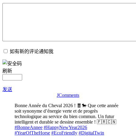
如有新的评论通知我
刷新
发送
JComments
Bonne Année du Cheval 2026 ! 🧧🐎 Que cette année
soit synonyme d’énergie verte et de progrès
technologique au service du bien commun. Un futur
intelligent et durable se dessine ensemble ! 🇫🇷🇨🇳
#BonneAnnee
#HappyNewYear2026
#YearOfTheHorse
#EcoFriendly
#DigitalTwin