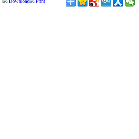
Download
Print