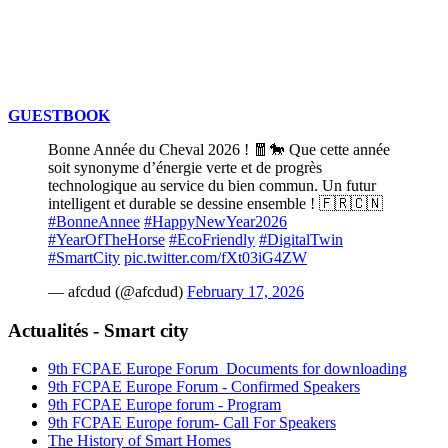
GUESTBOOK
Bonne Année du Cheval 2026 ! 🧧🐎 Que cette année
soit synonyme d’énergie verte et de progrès
technologique au service du bien commun. Un futur
intelligent et durable se dessine ensemble ! 🇫🇷🇨🇳
#BonneAnnee
#HappyNewYear2026
#YearOfTheHorse
#EcoFriendly
#DigitalTwin
#SmartCity
pic.twitter.com/fXt03iG4ZW
— afcdud (@afcdud)
February 17, 2026
Actualités - Smart city
9th FCPAE Europe Forum_Documents for downloading
9th FCPAE Europe Forum - Confirmed Speakers
9th FCPAE Europe forum - Program
9th FCPAE Europe forum- Call For Speakers
The History of Smart Homes