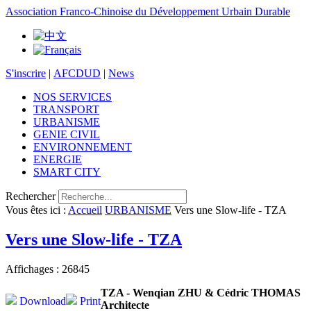
Association Franco-Chinoise du Développement Urbain Durable
S'inscrire
|
AFCDUD
|
News
NOS SERVICES
TRANSPORT
URBANISME
GENIE CIVIL
ENVIRONNEMENT
ENERGIE
SMART CITY
Rechercher
Vous êtes ici :
Accueil
URBANISME
Vers une Slow-life - TZA
Vers une Slow-life - TZA
Affichages : 26845
TZA - Wenqian ZHU & Cédric THOMAS
Download
Print
Architecte