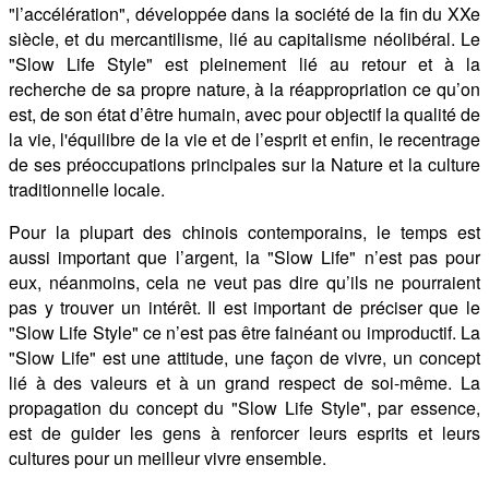
"l’accélération", développée dans la société de la fin du XXe
siècle, et du mercantilisme, lié au capitalisme néolibéral. Le
"Slow Life Style" est pleinement lié au retour et à la
recherche de sa propre nature, à la réappropriation ce qu’on
est, de son état d’être humain, avec pour objectif la qualité de
la vie, l'équilibre de la vie et de l’esprit et enfin, le recentrage
de ses préoccupations principales sur la Nature et la culture
traditionnelle locale.
Pour la plupart des chinois contemporains, le temps est
aussi important que l’argent, la "Slow Life" n’est pas pour
eux, néanmoins, cela ne veut pas dire qu’ils ne pourraient
pas y trouver un intérêt. Il est important de préciser que le
"Slow Life Style" ce n’est pas être fainéant ou improductif. La
"Slow Life" est une attitude, une façon de vivre, un concept
lié à des valeurs et à un grand respect de soi-même. La
propagation du concept du "Slow Life Style", par essence,
est de guider les gens à renforcer leurs esprits et leurs
cultures pour un meilleur vivre ensemble.