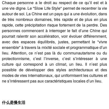
Chaque personne a le droit au respect de ce qu’il est et à
une vie digne. Le "Slow Life Style" permet de recentrer la vie
autour de soi. La Chine est un pays qui a une évolution, dans
de très nombreux domaines, très rapide et de plus en plus
rapide, cette précipitation risque fortement de la perdre. Des
personnes commencent à interroger le fait d’une Chine qui
pourrait ralentir son accélération, voir évoluer différemment,
avec des espaces équilibrés, justes, permettant le "vivre
ensemble" à travers la mixité sociale et programmatique d’un
lieu. Attention, ce n’est pas là du communautarisme ou du
protectionnisme, c’est l’inverse, c’est s’intéresser à une
culture qui correspond à un climat, un lieu. Il n’est plus
possible de développer des styles architecturaux et des
modes de vies internationaux,
qui uniformisent les cultures et
ne s’intéressent pas aux caractéristiques locales d’un lieu.
什么是慢生活