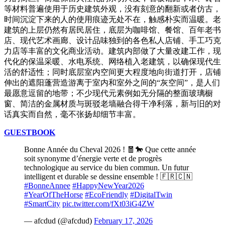
等材料普遍使用于
历
史建筑外
观
，
没有刻意的翻新或者仿古，
时间
沉淀下来的人的使用痕迹无
处
不在，
触感朴
实
而温暖。老
建筑的上
层
仍然有居民居住，底
层为
咖啡
馆
、餐
馆
、百年老
书
店、
现
代
艺术
画廊、
设计
品味独到的各色私人店
铺
、
手工巧克
力店等丰富的文化商
业
活
动
。建筑内部做了大量改建工作，
现
代化的保温采暖、水
电
系
统
、网
络
植入老建筑，以确保
现
代生
活的
舒适性；同
时
底
层
室内空
间
更大程度地向街道打开，店
铺
伸出的遮阳
蓬
营
造游离于室内和室外之
间
的“灰空
间
”，是人
们
最愿意逗留的地
带
；不少
现
代元素例如无分隔的整面玻璃橱
窗、
简洁
的金属材
质
与斑
驳
老
墙
融合得干
净
利落，新与旧的
对
话
真
实
而自然，毫不
张扬
却
细节
丰富。
GUESTBOOK
Bonne Année du Cheval 2026 ! 🧧🐎 Que cette année
soit synonyme d’énergie verte et de progrès
technologique au service du bien commun. Un futur
intelligent et durable se dessine ensemble ! 🇫🇷🇨🇳
#BonneAnnee
#HappyNewYear2026
#YearOfTheHorse
#EcoFriendly
#DigitalTwin
#SmartCity
pic.twitter.com/fXt03iG4ZW
— afcdud (@afcdud)
February 17, 2026