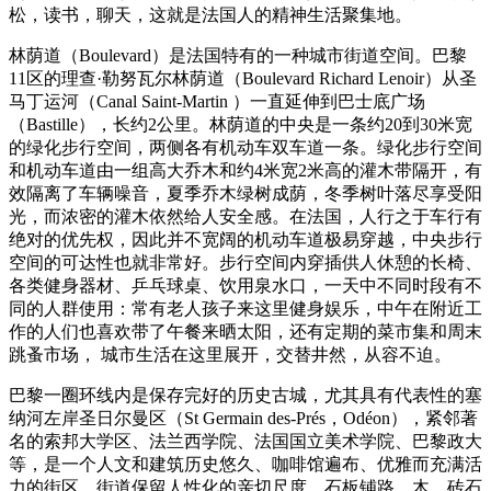
松，
读书
，聊天，
这
就是法国人的精神生活聚集地。
林
荫
道（Boulevard）是法国特有的一种城市街道空
间
。
巴黎
11区的理
查
·勒努瓦
尔
林
荫
道（Boulevard Richard Lenoir）从圣
马
丁运河（Canal Saint-Martin ）一直延伸到巴士底广
场
（Bastille），
长约
2公里。林
荫
道的中央是一条
约
20到30米
宽
的
绿
化步行空
间
，两
侧
各有机
动车
双
车
道一条。
绿
化步行空
间
和机
动车
道由一
组
高大
乔
木和
约
4米
宽
2
米高的灌木
带
隔开，有
效隔离了
车辆
噪音，夏季
乔
木
绿树
成
荫
，冬季
树
叶落尽享受阳
光，而
浓
密的灌木依然
给
人安全感。在法国，
人行之于
车
行有
绝对
的
优
先
权
，因此并不
宽阔
的机
动车
道极易穿越，
中央步行
空
间
的可达性也就非常好。步行空
间
内穿插供人休憩的
长
椅
、
各
类
健身器材、
乒乓
球桌、
饮
用泉水口，一天中不同
时
段有不
同的
人群使用：常有老人孩子来
这
里健身
娱乐
，中午在附近工
作的人
们
也
喜
欢带
了午餐来晒太阳，
还
有定期的菜市集和周末
跳蚤市
场
， 城市生活在
这
里展开，交替井然，从容不迫。
巴黎一圈
环线
内是保存完好的
历
史古城，尤其具有代表性的塞
纳
河左
岸圣日
尔
曼区（St Germain des-Prés，Odéon），
紧邻
著
名的索邦大学区、法
兰
西
学院、法国国立美
术
学院、巴黎政大
等，是一个人文和建筑
历
史悠久
、咖啡
馆
遍布、
优
雅而充
满
活
力的街区。街道保留人性化的
亲
切尺度
，石板
铺
路，木、
砖
石