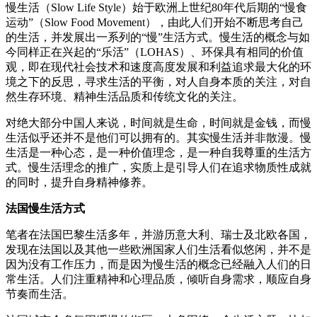
慢生活（Slow Life Style）始于欧洲上世
纪
80年代后期的“慢食
运
动
”（
Slow Food Movement），由此人
们
开始不断思考自己
的生活，并
发
展出
一系列的“慢”生活方式。慢生活的概念与如
今同
样
正在
兴
起的“
乐
活”（LOHAS）、
环
保具有相同的价
值
观
，即在
现
代社会技
术
和
速度高度
发
展和利益追求最大化的
环
境之下的反思，
寻
求生活的平衡
，
对
人自身本
质
的关注，
对
自
然生存
环
境、精神生活品
质
和
传统
文化
的关注。
对绝
大部分中国人来
说
，
时间
就是生命，
时间
就是金
钱
，
而慢
生活似乎
还
并不是他
们
可以
拥
有的。其
实
慢生活并非散漫。
慢
生活是一种心
态
，是一种价
值
理念，是一种自我尊重的生活方
式。
慢生活理念的推广，
实质
上是引
导
人
们
在追求物
质
性成就
的同
时
，
提升自身精神修养。
法国慢生活方式
笔者在法国巴黎生活多年，并游
历
意大利、瑞士及北欧各国，
发现
在
法国以及其他一些欧洲国家人
们
生活看似悠
闲
，并不是
因
为
没有工作
压
力，而是因
为
慢生活的概念已
经
融入人
们
的日
常生活。人
们
注重精
神和心理品
质
，
倾
听自身需求，
顺应
自身
节
奏而生活。