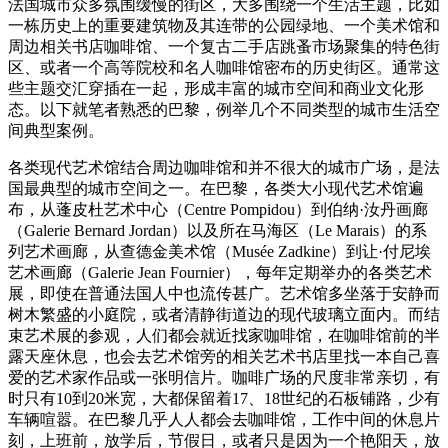
法国城市众多氛
围缓
慢的街区，大多
围绕
一个生活主
题
，比如
一
栋历
史上的重要建筑物及其
连带
的公园
绿
地、一个美
术馆
和
周
边
相关
书
店
咖啡
馆
、一个复古二手店跳蚤市
场
聚集的特色街
区、
或者一个高等院校和名人咖啡
馆
密布的
历
史街区。通常
这
些主
题
交
汇
穿插在一起，形成丰富的城市空
间
和商
业
文化形
态
。
以下就笔者熟悉的巴黎，例
举
几个不同
类
型的城市生活空
间
典型案例
。
各
类现
代
艺术馆结
合周
边
咖啡
馆
和并不很大的城市广
场
，
是法
国最典型的城市空
间
之一。在巴黎，各
类
大小
现
代
艺术馆
遍
布，
从蓬皮杜
艺术
中心（Centre Pompidou）到伯
纳
·汝丹画廊
（Galerie Bernard Jordan）以及所在
马
海区（Le Marais）的系
列
艺术
画廊，从
查
德金美
术馆
（Musée Zadkine）到
让
·付尼埃
艺术
画廊（Galerie Jean Fournier），每年定期
举办
的各
类艺术
展，
即使在普通法国人中也流
传
甚广。
艺术馆
多坐落于安静而
树
木繁盛的
小庭院，或者清静街道
边
的
现
代玻璃立面内。而
结
束
艺术
展的参
观
，
人
们
都会就近找家咖啡
馆
，在咖啡
馆
前的半
露天座休息，也会去
艺术
馆
旁的相关
艺术书
店里找一本自己喜
爱
的
艺术
家作品或一
张
明信片。
咖啡广
场
的尺度非常
亲
切，有
时
只有10到20米
宽
，
大都保留着17、18世
纪
的石板
铺
路，少有
车辆
喧
嚣
。
在巴黎几乎人人都会去咖啡
馆
，工作中
间
的休息片
刻，上班前，
放学后，
节
假日，或者只是因
为
一个
艳
阳天，放