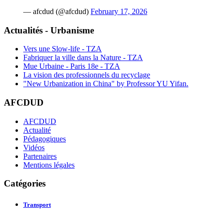
— afcdud (@afcdud)
February 17, 2026
Actualités - Urbanisme
Vers une Slow-life - TZA
Fabriquer la ville dans la Nature - TZA
Mue Urbaine - Paris 18e - TZA
La vision des professionnels du recyclage
"New Urbanization in China" by Professor YU Yifan.
AFCDUD
AFCDUD
Actualité
Pédagogiques
Vidéos
Partenaires
Mentions légales
Catégories
Transport