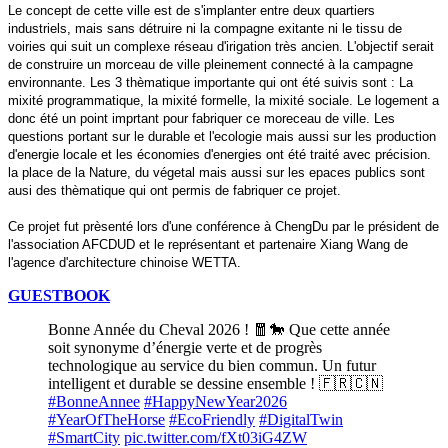
Le concept de cette ville est de s'implanter entre deux quartiers
industriels, mais sans détruire ni la compagne exitante ni le tissu de
voiries qui suit un complexe réseau d'irigation très ancien. L'objectif serait
de construire un morceau de ville pleinement connecté à la campagne
environnante. Les 3 thèmatique importante qui ont été suivis sont : La
mixité programmatique, la mixité formelle, la mixité sociale. Le logement a
donc été un point imprtant pour fabriquer ce moreceau de ville. Les
questions portant sur le durable et l'ecologie mais aussi sur les production
d'energie locale et les économies d'energies ont été traité avec précision.
la place de la Nature, du végetal mais aussi sur les epaces publics sont
ausi des thèmatique qui ont permis de fabriquer ce projet.
Ce projet fut prèsenté lors d'une conférence à ChengDu par le président de
l'association AFCDUD et le représentant et partenaire Xiang Wang de
l'agence d'architecture chinoise WETTA.
GUESTBOOK
Bonne Année du Cheval 2026 ! 🧧🐎 Que cette année
soit synonyme d’énergie verte et de progrès
technologique au service du bien commun. Un futur
intelligent et durable se dessine ensemble ! 🇫🇷🇨🇳
#BonneAnnee
#HappyNewYear2026
#YearOfTheHorse
#EcoFriendly
#DigitalTwin
#SmartCity
pic.twitter.com/fXt03iG4ZW