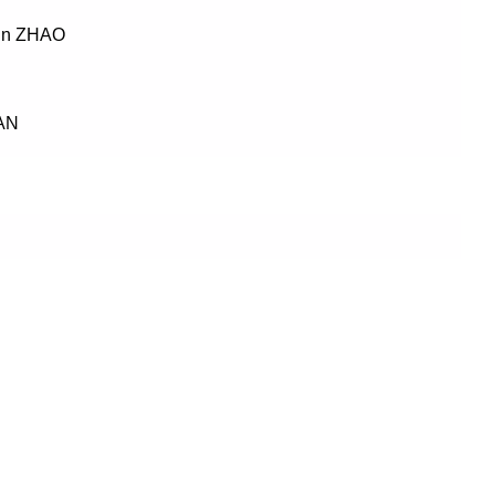
un ZHAO
AN