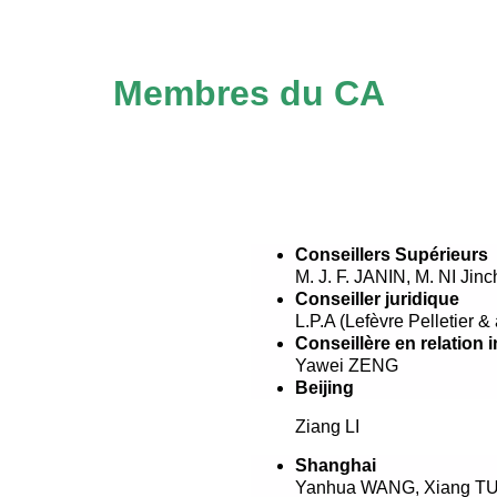
Membres du CA
Conseillers Supérieurs
M. J. F. JANIN, M. NI J
Conseiller juridique
L.P.A (Lefèvre Pelletier &
Conseillère en relation 
Yawei ZENG
Beijing
Ziang LI
Shanghai
Yanhua WANG, Xiang T