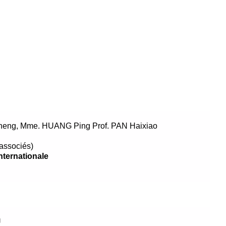
incheng, Mme. HUANG Ping Prof. PAN Haixiao
 associés)
internationale
U